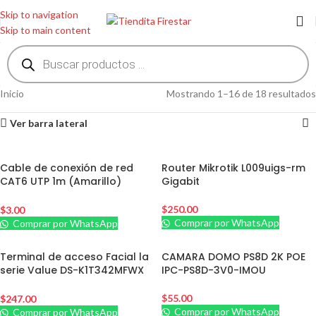
Skip to navigation
Skip to main content
Inicio
Mostrando 1–16 de 18 resultados
Ver barra lateral
Cable de conexión de red
Router Mikrotik L009uigs-rm
CAT6 UTP 1m (Amarillo)
Gigabit
PFM972-6U-1
$
250.00
$
3.00
Comprar por WhatsApp
Comprar por WhatsApp
Terminal de acceso Facial la
CAMARA DOMO PS8D 2K POE
serie Value DS-K1T342MFWX
IPC-PS8D-3V0-IMOU
hikvision
$
55.00
$
247.00
Comprar por WhatsApp
Comprar por WhatsApp