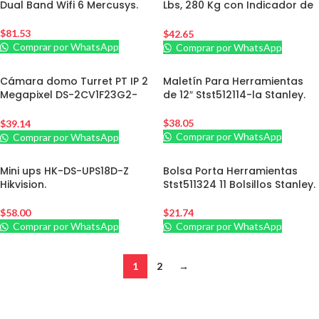
Dual Band Wifi 6 Mercusys.
Lbs, 280 Kg con Indicador de
Estado LED Dahua.
$
81.53
$
42.65
Comprar por WhatsApp
Comprar por WhatsApp
Cámara domo Turret PT IP 2
Maletín Para Herramientas
Megapixel DS-2CV1F23G2-
de 12″ Stst512114-la Stanley.
LIDWF(B) Hikvision
$
38.05
$
39.14
Comprar por WhatsApp
Comprar por WhatsApp
Mini ups HK-DS-UPS18D-Z
Bolsa Porta Herramientas
Hikvision.
Stst511324 11 Bolsillos Stanley.
$
58.00
$
21.74
Comprar por WhatsApp
Comprar por WhatsApp
1
2
→