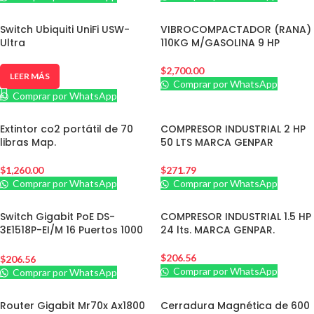
Switch Ubiquiti UniFi USW-
VIBROCOMPACTADOR (RANA)
Ultra
110KG M/GASOLINA 9 HP
$
2,700.00
LEER MÁS
Comprar por WhatsApp
Comprar por WhatsApp
Extintor co2 portátil de 70
COMPRESOR INDUSTRIAL 2 HP
libras Map.
50 LTS MARCA GENPAR
$
1,260.00
$
271.79
Comprar por WhatsApp
Comprar por WhatsApp
Switch Gigabit PoE DS-
COMPRESOR INDUSTRIAL 1.5 HP
3E1518P-EI/M 16 Puertos 1000
24 lts. MARCA GENPAR.
Mbps Hikvision.
$
206.56
$
206.56
Comprar por WhatsApp
Comprar por WhatsApp
Router Gigabit Mr70x Ax1800
Cerradura Magnética de 600