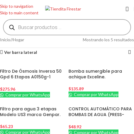
Skip to navigation
Skip to main content
Inicio
/
Hogar
Mostrando los 5 resultados
Ver barra lateral
Filtro De Ósmosis Inversa 50
Bomba sumergible para
Gpd 6 Etapas A0150g-1
achique Exceline.
Nurfilter
$
135.89
$
275.96
Comprar por WhatsApp
Comprar por WhatsApp
Filtro para agua 3 etapas
CONTROL AUTOMÁTICO PARA
Modelo US3 marca Genpar.
BOMBAS DE AGUA (PRESS-
CONTROL)
$
65.23
$
48.92
Comprar por WhatsApp
Comprar por WhatsApp