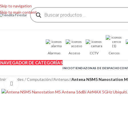
Skip to navigation
Skip to main content
Alarmas
Acceso
CCTV
Cercos
NAVEGADOR DE CATEGORÍAS
INICIO
TIENDA
ZONAS DE DESPACHO
CON
Inicio
/
Redes / Computación
/
Antenas
/
Antena NSM5 Nanostation M5
Clic para ampliar