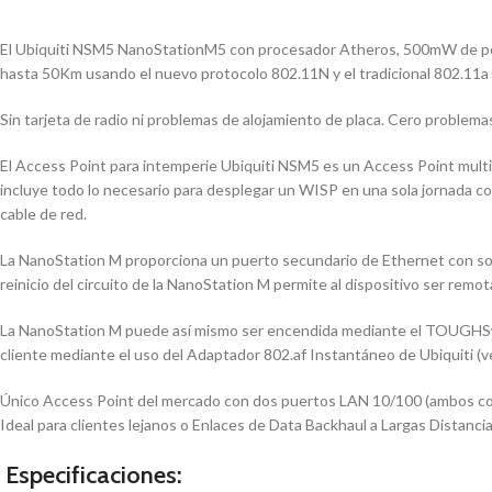
El Ubiquiti NSM5 NanoStationM5 con procesador Atheros, 500mW de po
hasta 50Km usando el nuevo protocolo 802.11N y el tradicional 802.11a
Sin tarjeta de radio ni problemas de alojamiento de placa. Cero problema
El Access Point para intemperie Ubiquiti NSM5 es un Access Point multipro
incluye todo lo necesario para desplegar un WISP en una sola jornada co
cable de red.
La NanoStation M proporciona un puerto secundario de Ethernet con soft
reinicio del circuito de la NanoStation M permite al dispositivo ser remo
La NanoStation M puede así mismo ser encendida mediante el TOUGHSwi
cliente mediante el uso del Adaptador 802.af Instantáneo de Ubiquiti (v
Único Access Point del mercado con dos puertos LAN 10/100 (ambos co
Ideal para clientes lejanos o Enlaces de Data Backhaul a Largas Distancia
Especificaciones: