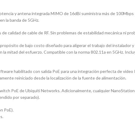
tencia y antena integrada MIMO de 16dBi suministra más de 100Mbps 
 en la banda de 5GHz.
s de calidad de cable de RF. Sin problemas de estabilidad mecánica ni pr
pósito de bajo costo diseñado para aligerar el trabajo del instalador y m
n la mitad del esfuerzo. Compatible con la norma 802.11a en 5GHz. Incluy
ware habilitado con salida PoE para una integración perfecta de vídeo 
tamente reiniciado desde la localización de la fuente de alimentación.
tch PoE de Ubiquiti Networks. Adicionalmente, cualquier NanoStation 
endido por separado).
n PoE).
s.