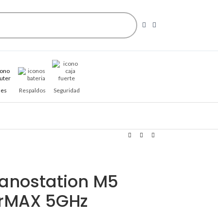
es
Respaldos
Seguridad
anostation M5
irMAX 5GHz