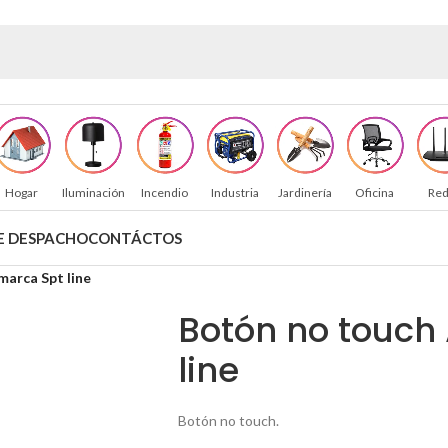
Hogar
Iluminación
Incendio
Industria
Jardinería
Oficina
Red
E DESPACHO
CONTÁCTOS
marca Spt line
Botón no touch
line
Botón no touch.