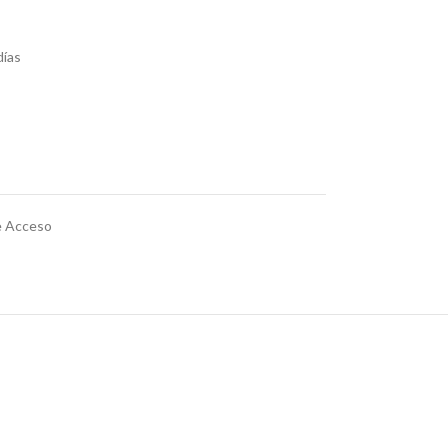
días
e Acceso