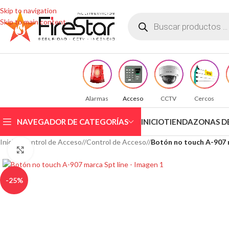
Skip to navigation
Skip to main content
Alarmas
Acceso
CCTV
Cercos
NAVEGADOR DE CATEGORÍAS
INICIO
TIENDA
ZONAS D
Inicio
/
Control de Acceso
/
Control de Acceso
/
Botón no touch A-907 
Clic para ampliar
-25%