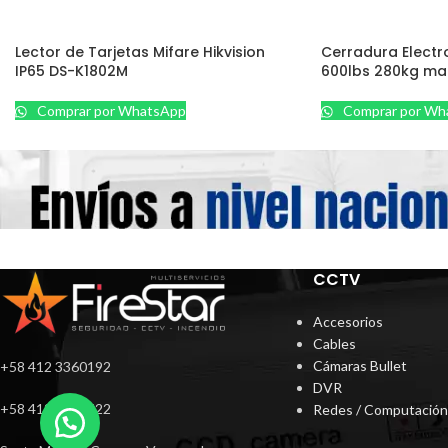
Lector de Tarjetas Mifare Hikvision
Cerradura Elect
IP65 DS-K1802M
600lbs 280kg mar
Comprar por WhatsApp
Comprar por Wh
CCTV
Accesorios
Cables
Cámaras Bullet
+58 412 3360192
DVR
+58 412 9721522
Redes / Computación