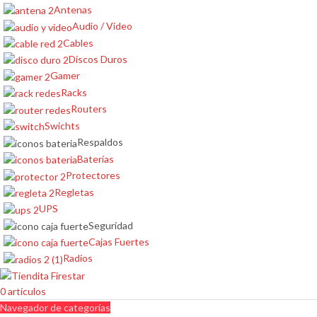
Antenas
Audio / Video
Cables
Discos Duros
Gamer
Racks
Routers
Swichts
Respaldos
Baterías
Protectores
Regletas
UPS
Seguridad
Cajas Fuertes
Radios
0
artículos
Navegador de categorías