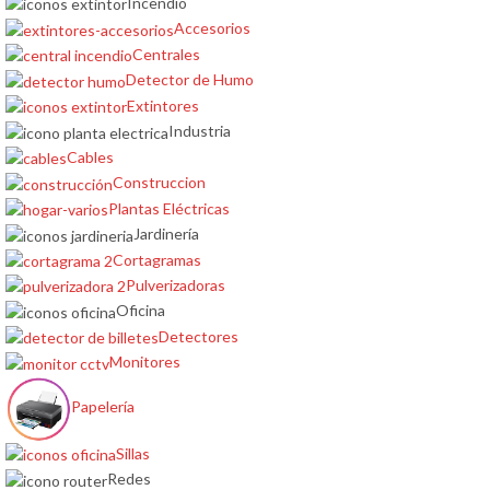
Incendio
Accesorios
Centrales
Detector de Humo
Extintores
Industria
Cables
Construccion
Plantas Eléctricas
Jardinería
Cortagramas
Pulverizadoras
Oficina
Detectores
Monitores
Papelería
Sillas
Redes