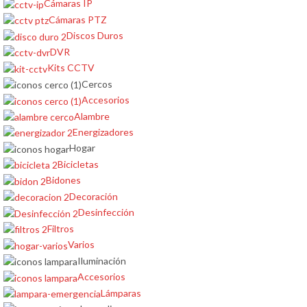
Cámaras IP
Cámaras PTZ
Discos Duros
DVR
Kits CCTV
Cercos
Accesorios
Alambre
Energizadores
Hogar
Bicicletas
Bidones
Decoración
Desinfección
Filtros
Varios
Iluminación
Accesorios
Lámparas