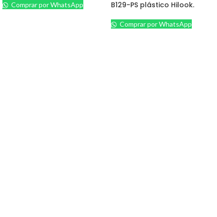
B129-PS plástico Hilook.
Comprar por WhatsApp
Comprar por WhatsApp
+58 412 3360192
+58 412 9721522
Santa Mónica, Caracas, Venezuela.
CCTV
Accesorios
Cables
Cámaras Bullet
DVR
Redes / Computación