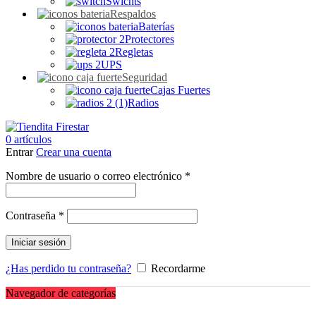
Swichts
Respaldos
Baterías
Protectores
Regletas
UPS
Seguridad
Cajas Fuertes
Radios
0
artículos
Entrar
Crear una cuenta
Obligatorio
Nombre de usuario o correo electrónico
*
Obligatorio
Contraseña
*
Iniciar sesión
¿Has perdido tu contraseña?
Recordarme
Navegador de categorías