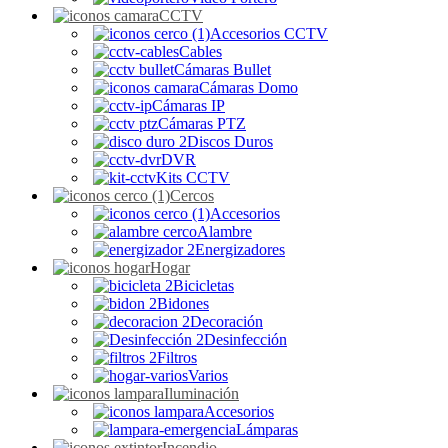
CCTV
Accesorios CCTV
Cables
Cámaras Bullet
Cámaras Domo
Cámaras IP
Cámaras PTZ
Discos Duros
DVR
Kits CCTV
Cercos
Accesorios
Alambre
Energizadores
Hogar
Bicicletas
Bidones
Decoración
Desinfección
Filtros
Varios
Iluminación
Accesorios
Lámparas
Incendio