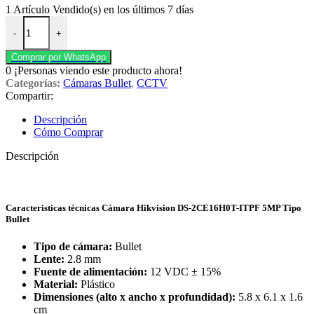
1
Artículo Vendido(s) en los últimos 7 días
Cámara bullet DS-2CE16H0T-ITPF 5MP plástico Hikvision. cantida
-
+
Comprar por WhatsApp
0
¡Personas viendo este producto ahora!
Categorías:
Cámaras Bullet
,
CCTV
Compartir:
Descripción
Cómo Comprar
Descripción
Caracteristicas técnicas Cámara Hikvision DS-2CE16H0T-ITPF 5MP Tipo
Bullet
Tipo de cámara:
Bullet
Lente:
2.8 mm
Fuente de alimentación:
12 VDC ± 15%
Material:
Plástico
Dimensiones (alto x ancho x profundidad):
5.8 x 6.1 x 1.6
cm