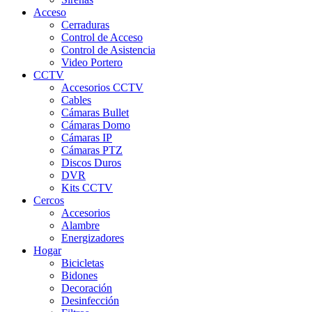
Acceso
Cerraduras
Control de Acceso
Control de Asistencia
Video Portero
CCTV
Accesorios CCTV
Cables
Cámaras Bullet
Cámaras Domo
Cámaras IP
Cámaras PTZ
Discos Duros
DVR
Kits CCTV
Cercos
Accesorios
Alambre
Energizadores
Hogar
Bicicletas
Bidones
Decoración
Desinfección