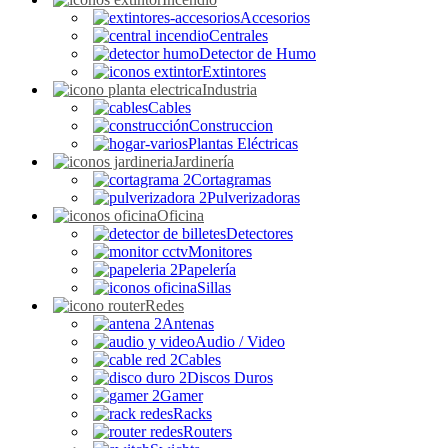
Accesorios
Centrales
Detector de Humo
Extintores
Industria
Cables
Construccion
Plantas Eléctricas
Jardinería
Cortagramas
Pulverizadoras
Oficina
Detectores
Monitores
Papelería
Sillas
Redes
Antenas
Audio / Video
Cables
Discos Duros
Gamer
Racks
Routers