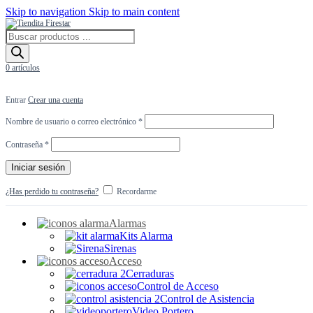
Skip to navigation
Skip to main content
Búsqueda
de
productos
0
artículos
Entrar
Crear una cuenta
Obligatorio
Nombre de usuario o correo electrónico
*
Obligatorio
Contraseña
*
Iniciar sesión
¿Has perdido tu contraseña?
Recordarme
Alarmas
Kits Alarma
Sirenas
Acceso
Cerraduras
Control de Acceso
Control de Asistencia
Video Portero