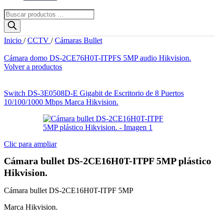
Búsqueda
de
productos
Inicio
/
CCTV
/
Cámaras Bullet
Cámara domo DS-2CE76H0T-ITPFS 5MP audio Hikvision.
Volver a productos
Switch DS-3E0508D-E Gigabit de Escritorio de 8 Puertos
10/100/1000 Mbps Marca Hikvision.
Clic para ampliar
Cámara bullet DS-2CE16H0T-ITPF 5MP plástico
Hikvision.
Cámara bullet DS-2CE16H0T-ITPF 5MP
Marca Hikvision.