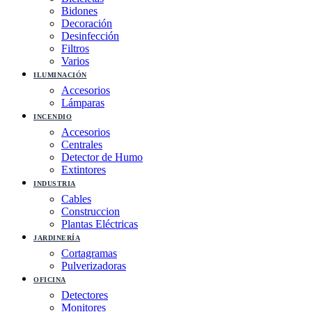
Bidones
Decoración
Desinfección
Filtros
Varios
ILUMINACIÓN
Accesorios
Lámparas
INCENDIO
Accesorios
Centrales
Detector de Humo
Extintores
INDUSTRIA
Cables
Construccion
Plantas Eléctricas
JARDINERÍA
Cortagramas
Pulverizadoras
OFICINA
Detectores
Monitores