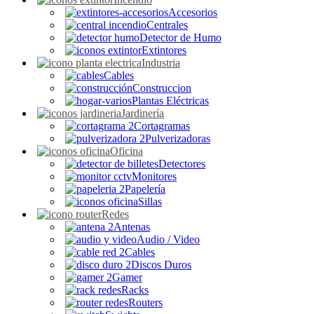
Accesorios
Centrales
Detector de Humo
Extintores
Industria
Cables
Construccion
Plantas Eléctricas
Jardinería
Cortagramas
Pulverizadoras
Oficina
Detectores
Monitores
Papelería
Sillas
Redes
Antenas
Audio / Video
Cables
Discos Duros
Gamer
Racks
Routers