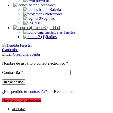
Swichts
Respaldos
Baterías
Protectores
Regletas
UPS
Seguridad
Cajas Fuertes
Radios
0
artículos
Entrar
Crear una cuenta
Obligatorio
Nombre de usuario o correo electrónico
*
Obligatorio
Contraseña
*
Iniciar sesión
¿Has perdido tu contraseña?
Recordarme
Navegador de categorías
ALARMAS