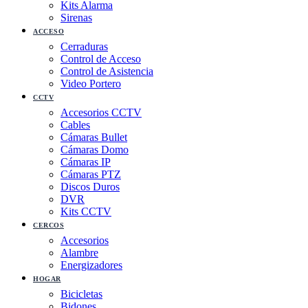
Kits Alarma
Sirenas
ACCESO
Cerraduras
Control de Acceso
Control de Asistencia
Video Portero
CCTV
Accesorios CCTV
Cables
Cámaras Bullet
Cámaras Domo
Cámaras IP
Cámaras PTZ
Discos Duros
DVR
Kits CCTV
CERCOS
Accesorios
Alambre
Energizadores
HOGAR
Bicicletas
Bidones