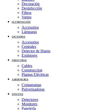
Decoración
Desinfección
Filtros
Varios
ILUMINACIÓN
Accesorios
Lámparas
INCENDIO
Accesorios
Centrales
Detector de Humo
Extintores
INDUSTRIA
Cables
Construccion
Plantas Eléctricas
JARDINERÍA
Cortagramas
Pulverizadoras
OFICINA
Detectores
Monitores
Papelería