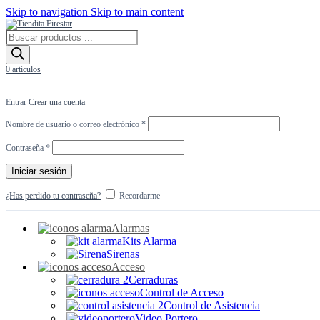
Skip to navigation
Skip to main content
Búsqueda
de
productos
0
artículos
Entrar
Crear una cuenta
Obligatorio
Nombre de usuario o correo electrónico
*
Obligatorio
Contraseña
*
Iniciar sesión
¿Has perdido tu contraseña?
Recordarme
Alarmas
Kits Alarma
Sirenas
Acceso
Cerraduras
Control de Acceso
Control de Asistencia
Video Portero