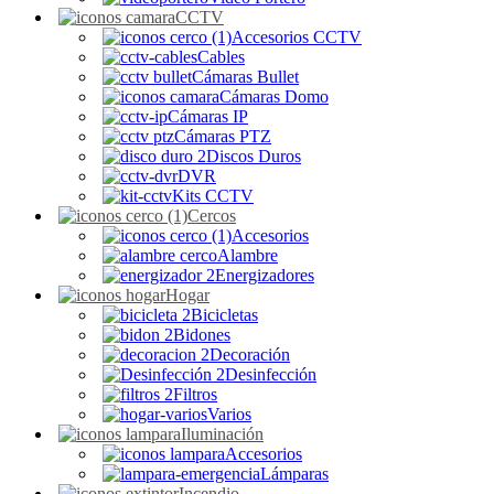
CCTV
Accesorios CCTV
Cables
Cámaras Bullet
Cámaras Domo
Cámaras IP
Cámaras PTZ
Discos Duros
DVR
Kits CCTV
Cercos
Accesorios
Alambre
Energizadores
Hogar
Bicicletas
Bidones
Decoración
Desinfección
Filtros
Varios
Iluminación
Accesorios
Lámparas
Incendio