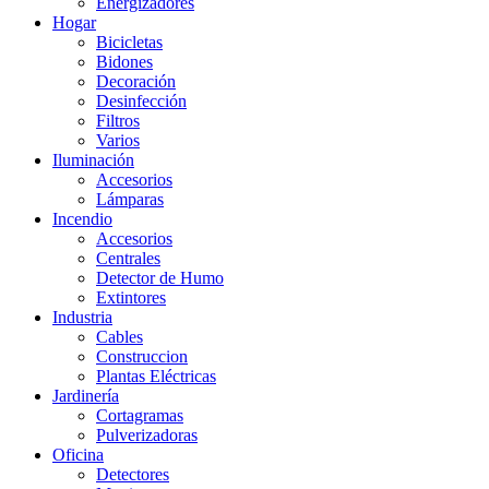
Energizadores
Hogar
Bicicletas
Bidones
Decoración
Desinfección
Filtros
Varios
Iluminación
Accesorios
Lámparas
Incendio
Accesorios
Centrales
Detector de Humo
Extintores
Industria
Cables
Construccion
Plantas Eléctricas
Jardinería
Cortagramas
Pulverizadoras
Oficina
Detectores