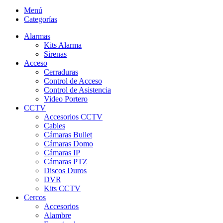
Menú
Categorías
Alarmas
Kits Alarma
Sirenas
Acceso
Cerraduras
Control de Acceso
Control de Asistencia
Video Portero
CCTV
Accesorios CCTV
Cables
Cámaras Bullet
Cámaras Domo
Cámaras IP
Cámaras PTZ
Discos Duros
DVR
Kits CCTV
Cercos
Accesorios
Alambre