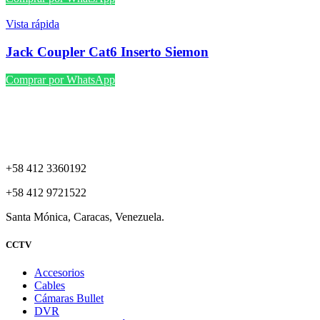
Vista rápida
Jack Coupler Cat6 Inserto Siemon
Comprar por WhatsApp
+58 412 3360192
+58 412 9721522
Santa Mónica, Caracas, Venezuela.
CCTV
Accesorios
Cables
Cámaras Bullet
DVR