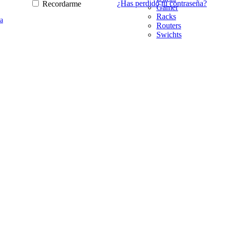
¿Has perdido tu contraseña?
Recordarme
Gamer
Racks
a
Routers
Swichts