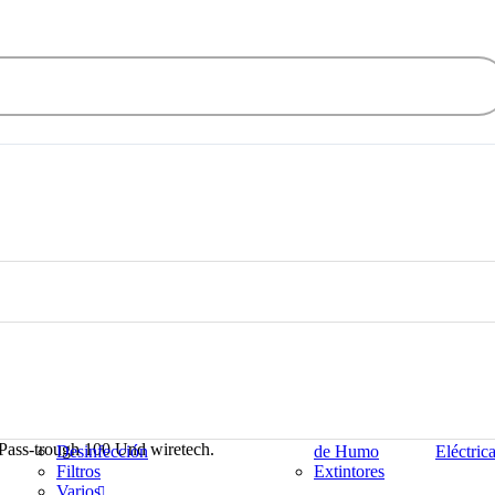
Hogar
Iluminación
Incendio
Industria
Bicicletas
Accesorios
Accesorios
Cables
Bidones
Lámparas
Centrales
Constru
es
Decoración
Detector
Plantas
Pass-trough 100 Und wiretech.
Desinfección
de Humo
Eléctric
Filtros
Extintores
Varios