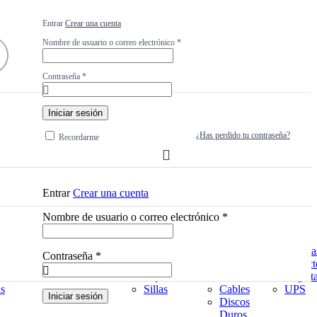
Entrar
Crear una cuenta
Obligatorio
Nombre de usuario o correo electrónico
*
Obligatorio
Contraseña
*
Iniciar sesión
¿Has perdido tu contraseña?
Recordarme
Entrar
Crear una cuenta
Obligatorio
Nombre de usuario o correo electrónico
*
Jardinería
Oficina
Redes
Respaldos
Cortagramas
Detectores
Antenas
Batería
Obligatorio
Contraseña
*
ccion
Pulverizadoras
Monitores
Audio /
Protect
Papelería
Video
Reglet
as
Sillas
Cables
UPS
Iniciar sesión
Discos
Duros