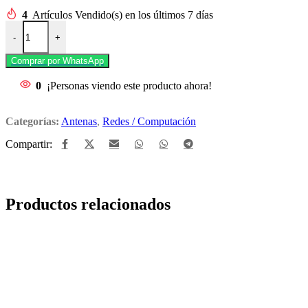
4
Artículos Vendido(s) en los últimos 7 días
CPE de Exterior cpe220 2.4Gz 300Mbps 12dBi Tp link. cantidad
-
+
Comprar por WhatsApp
0
¡Personas viendo este producto ahora!
Categorías:
Antenas
,
Redes / Computación
Compartir:
Productos relacionados