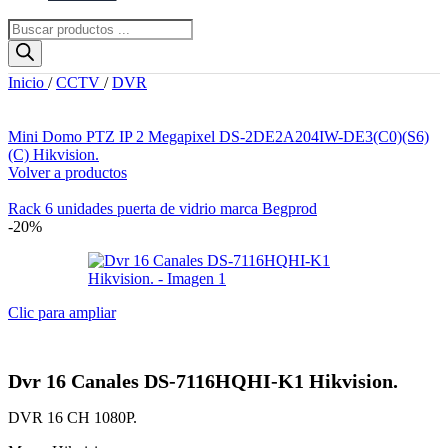
Búsqueda
de
productos
Inicio
/
CCTV
/
DVR
Mini Domo PTZ IP 2 Megapixel DS-2DE2A204IW-DE3(C0)(S6)
(C) Hikvision.
Volver a productos
El
El
Rack 6 unidades puerta de vidrio marca Begprod
precio
precio
-20%
original
actual
era:
es:
$163.07.
$108.71.
Clic para ampliar
Dvr 16 Canales DS-7116HQHI-K1 Hikvision.
DVR 16 CH 1080P.