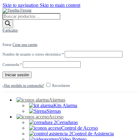
Skip to navigation
Skip to main content
Búsqueda
de
productos
0
artículos
Entrar
Crear una cuenta
Obligatorio
Nombre de usuario o correo electrónico
*
Obligatorio
Contraseña
*
Iniciar sesión
¿Has perdido tu contraseña?
Recordarme
Alarmas
Kits Alarma
Sirenas
Acceso
Cerraduras
Control de Acceso
Control de Asistencia
Video Portero