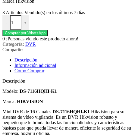
Marca Hikvision.
3
Artículos Vendido(s) en los últimos 7 días
Dvr 16 Canales DS-7116HQHI-K1 Hikvision. cantidad
-
+
Comprar por WhatsApp
0
¡Personas viendo este producto ahora!
Categoría:
DVR
Compartir:
Descripción
Información adicional
Cómo Comprar
Descripción
Modelo:
DS-7116HQHI-K1
Marca:
HIKVISION
Mini DVR de 16 Canales
DS-7116HQHI-K1
Hikvision para su
sistema de vídeo vigilancia. Es un DVR Hikvision robusto y
pequeño que le brinda todas las funcionalidades y características
básicas para que pueda llevar de manera eficiente la seguridad de su
empresa, hogar u oficina.