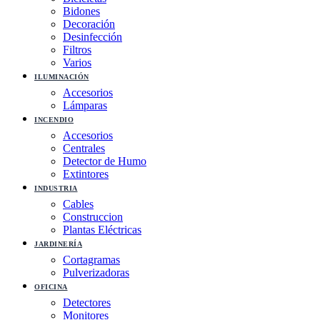
Bidones
Decoración
Desinfección
Filtros
Varios
ILUMINACIÓN
Accesorios
Lámparas
INCENDIO
Accesorios
Centrales
Detector de Humo
Extintores
INDUSTRIA
Cables
Construccion
Plantas Eléctricas
JARDINERÍA
Cortagramas
Pulverizadoras
OFICINA
Detectores
Monitores