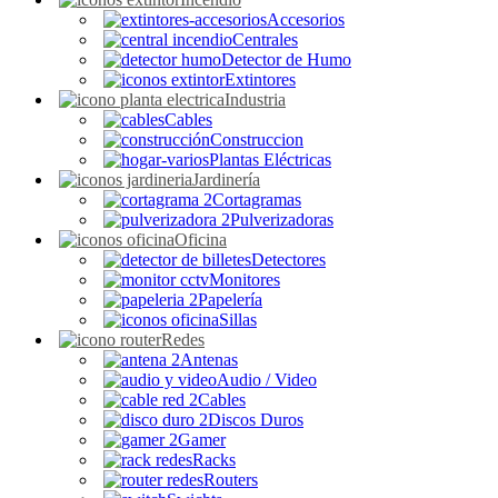
Accesorios
Centrales
Detector de Humo
Extintores
Industria
Cables
Construccion
Plantas Eléctricas
Jardinería
Cortagramas
Pulverizadoras
Oficina
Detectores
Monitores
Papelería
Sillas
Redes
Antenas
Audio / Video
Cables
Discos Duros
Gamer
Racks
Routers