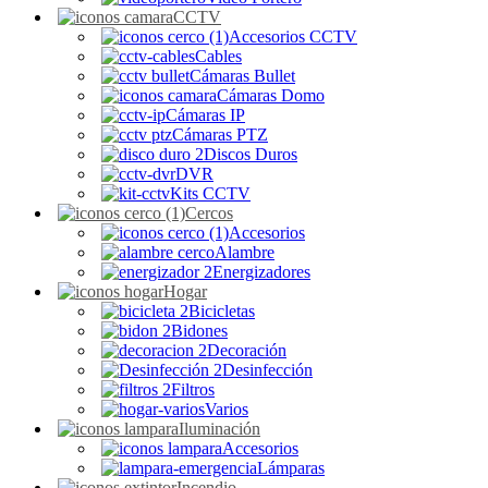
CCTV
Accesorios CCTV
Cables
Cámaras Bullet
Cámaras Domo
Cámaras IP
Cámaras PTZ
Discos Duros
DVR
Kits CCTV
Cercos
Accesorios
Alambre
Energizadores
Hogar
Bicicletas
Bidones
Decoración
Desinfección
Filtros
Varios
Iluminación
Accesorios
Lámparas
Incendio