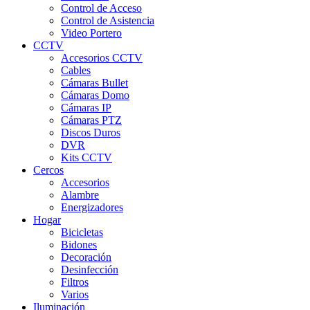
Control de Acceso
Control de Asistencia
Video Portero
CCTV
Accesorios CCTV
Cables
Cámaras Bullet
Cámaras Domo
Cámaras IP
Cámaras PTZ
Discos Duros
DVR
Kits CCTV
Cercos
Accesorios
Alambre
Energizadores
Hogar
Bicicletas
Bidones
Decoración
Desinfección
Filtros
Varios
Iluminación