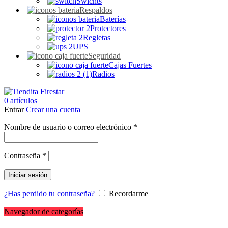
Swichts
Respaldos
Baterías
Protectores
Regletas
UPS
Seguridad
Cajas Fuertes
Radios
0
artículos
Entrar
Crear una cuenta
Obligatorio
Nombre de usuario o correo electrónico
*
Obligatorio
Contraseña
*
Iniciar sesión
¿Has perdido tu contraseña?
Recordarme
Navegador de categorías