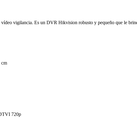
o vigilancia. Es un DVR Hikvision robusto y pequeño que le brinda t
.
5 cm
HDTVI 720p