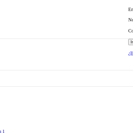
En
No
Co
I
¿H