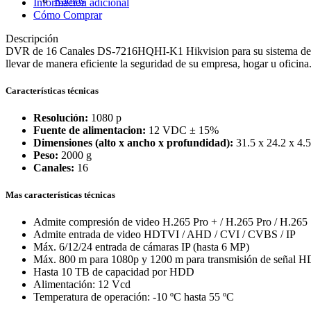
Radios
Información adicional
Cómo Comprar
Descripción
DVR de 16 Canales DS-7216HQHI-K1 Hikvision para su sistema de víde
llevar de manera eficiente la seguridad de su empresa, hogar u oficina
Características técnicas
Resolución:
1080 p
Fuente de alimentacion:
12 VDC ± 15%
Dimensiones (alto x ancho x profundidad):
31.5 x 24.2 x 4.
Peso:
2000 g
Canales:
16
Mas características técnicas
Admite compresión de video H.265 Pro + / H.265 Pro / H.265
Admite entrada de video HDTVI / AHD / CVI / CVBS / IP
Máx. 6/12/24 entrada de cámaras IP (hasta 6 MP)
Máx. 800 m para 1080p y 1200 m para transmisión de señal 
Hasta 10 TB de capacidad por HDD
Alimentación: 12 Vcd
Temperatura de operación: -10 ºC hasta 55 ºC