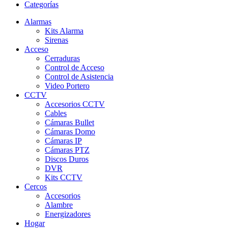
Categorías
Alarmas
Kits Alarma
Sirenas
Acceso
Cerraduras
Control de Acceso
Control de Asistencia
Video Portero
CCTV
Accesorios CCTV
Cables
Cámaras Bullet
Cámaras Domo
Cámaras IP
Cámaras PTZ
Discos Duros
DVR
Kits CCTV
Cercos
Accesorios
Alambre
Energizadores
Hogar