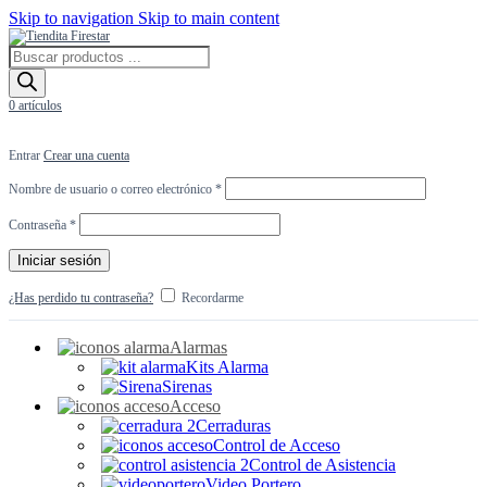
Skip to navigation
Skip to main content
Búsqueda
de
productos
0
artículos
Entrar
Crear una cuenta
Obligatorio
Nombre de usuario o correo electrónico
*
Obligatorio
Contraseña
*
Iniciar sesión
¿Has perdido tu contraseña?
Recordarme
Alarmas
Kits Alarma
Sirenas
Acceso
Cerraduras
Control de Acceso
Control de Asistencia
Video Portero