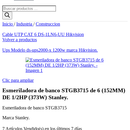
Búsqueda
de
productos
Inicio
/
Industria
/
Construccion
Cable UTP CAT 6 DS-1LN6-UU Hikvision
Volver a productos
Ups Modelo ds-ups2000-x 1200w marca Hikvision.
Clic para ampliar
Esmeriladora de banco STGB3715 de 6 (152MM)
DE 1/2HP (373W) Stanley.
Esmeriladora de banco STGB3715
Marca Stanley.
7
Artículos Vendido(s) en los últimos 7 días