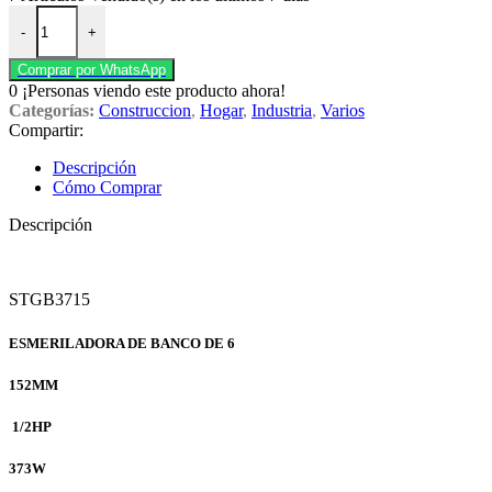
Esmeriladora de banco STGB3715 de 6 (152MM) DE 1/2HP (373W) S
-
+
Comprar por WhatsApp
0
¡Personas viendo este producto ahora!
Categorías:
Construccion
,
Hogar
,
Industria
,
Varios
Compartir:
Descripción
Cómo Comprar
Descripción
STGB3715
ESMERILADORA DE BANCO DE 6
152MM
1/2HP
373W