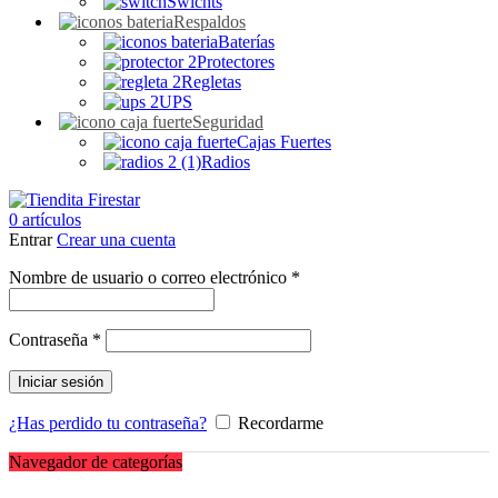
Swichts
Respaldos
Baterías
Protectores
Regletas
UPS
Seguridad
Cajas Fuertes
Radios
0
artículos
Entrar
Crear una cuenta
Obligatorio
Nombre de usuario o correo electrónico
*
Obligatorio
Contraseña
*
Iniciar sesión
¿Has perdido tu contraseña?
Recordarme
Navegador de categorías