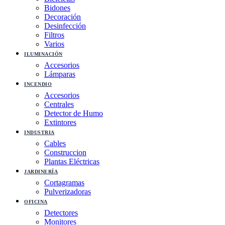
Bidones
Decoración
Desinfección
Filtros
Varios
ILUMINACIÓN
Accesorios
Lámparas
INCENDIO
Accesorios
Centrales
Detector de Humo
Extintores
INDUSTRIA
Cables
Construccion
Plantas Eléctricas
JARDINERÍA
Cortagramas
Pulverizadoras
OFICINA
Detectores
Monitores