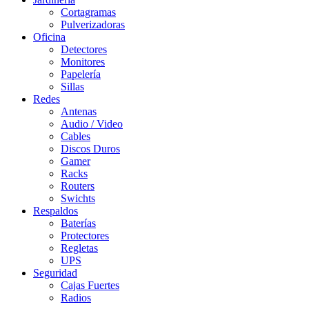
Cortagramas
Pulverizadoras
Oficina
Detectores
Monitores
Papelería
Sillas
Redes
Antenas
Audio / Video
Cables
Discos Duros
Gamer
Racks
Routers
Swichts
Respaldos
Baterías
Protectores
Regletas
UPS
Seguridad
Cajas Fuertes
Radios