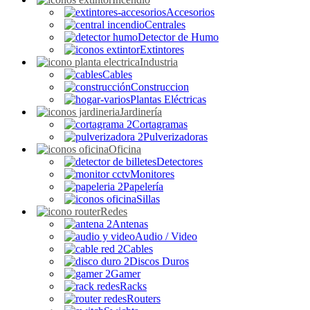
Accesorios
Centrales
Detector de Humo
Extintores
Industria
Cables
Construccion
Plantas Eléctricas
Jardinería
Cortagramas
Pulverizadoras
Oficina
Detectores
Monitores
Papelería
Sillas
Redes
Antenas
Audio / Video
Cables
Discos Duros
Gamer
Racks
Routers