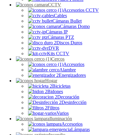
CCTV
Accesorios CCTV
Cables
Cámaras Bullet
Cámaras Domo
Cámaras IP
Cámaras PTZ
Discos Duros
DVR
Kits CCTV
Cercos
Accesorios
Alambre
Energizadores
Hogar
Bicicletas
Bidones
Decoración
Desinfección
Filtros
Varios
Iluminación
Accesorios
Lámparas
Incendio