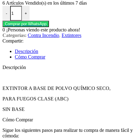
6
Artículos Vendido(s) en los últimos 7 días
Extintor 5 libras abc cantidad
-
+
Comprar por WhatsApp
0
¡Personas viendo este producto ahora!
Categorías:
Contra Incendio
,
Extintores
Compartir:
Descripción
Cómo Comprar
Descripción
EXTINTOR A BASE DE POLVO QUÍMICO SECO,
PARA FUEGOS CLASE (ABC)
SIN BASE
Cómo Comprar
Sigue los siguientes pasos para realizar tu compra de manera fácil y
cómoda: