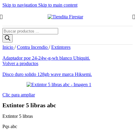
Skip to navigation
Skip to main content
Búsqueda
de
productos
Inicio
/
Contra Incendio
/
Extintores
Adaptador poe 24-24w-g-wh blanco Ubiquiti.
Volver a productos
Disco duro solido 128gb wave marca Hiksemi.
Clic para ampliar
Extintor 5 libras abc
Extintor 5 libras
Pqs abc