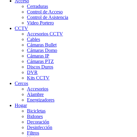
Acceso
Cerraduras
Control de Acceso
Control de Asistencia
Video Portero
CCTV
Accesorios CCTV
Cables
Cámaras Bullet
Cámaras Domo
Cámaras IP
Cámaras PTZ
Discos Duros
DVR
Kits CCTV
Cercos
Accesorios
Alambre
Energizadores
Hogar
Bicicletas
Bidones
Decoración
Desinfección
Filtros