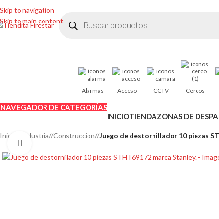
Skip to navigation
Skip to main content
Alarmas
Acceso
CCTV
Cercos
NAVEGADOR DE CATEGORÍAS
INICIO
TIENDA
ZONAS DE DESP
Inicio
/
Industria
/
Construccion
/
Juego de destornillador 10 piezas S
Clic para ampliar