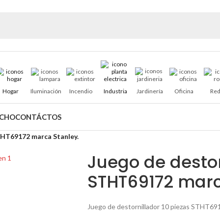
Hogar
Iluminación
Incendio
Industria
Jardinería
Oficina
Red
ACHO
CONTÁCTOS
THT69172 marca Stanley.
Juego de destor
STHT69172 marc
Juego de destornillador 10 piezas STHT69