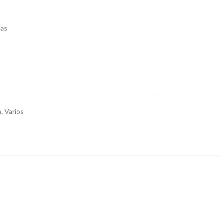
ías
a
,
Varios