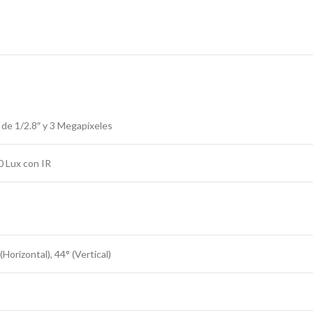
e 1/2.8″ y 3 Megapíxeles
 Lux con IR
Horizontal), 44° (Vertical)