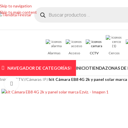
Skip to navigation
Skip to main content
Alarmas
Acceso
CCTV
Cercos
NAVEGADOR DE CATEGORÍAS
INICIO
TIENDA
ZONAS DE
Inicio
/
CCTV
/
Cámaras IP
/
kit Cámara EB8 4G 2k y panel solar marca 
Clic para ampliar