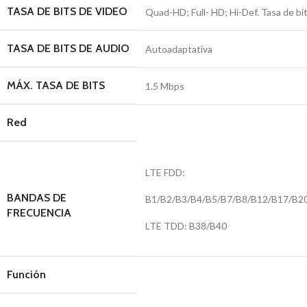
TASA DE BITS DE VIDEO
Quad-HD; Full- HD; Hi-Def. Tasa de bit
TASA DE BITS DE AUDIO
Autoadaptativa
MÁX. TASA DE BITS
1.5 Mbps
Red
LTE FDD:
BANDAS DE
B1/B2/B3/B4/B5/B7/B8/B12/B17/B2
FRECUENCIA
LTE TDD: B38/B40
Función