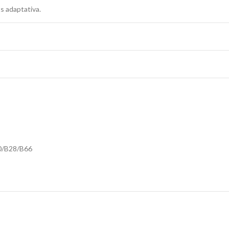
s adaptativa.
0/B28/B66