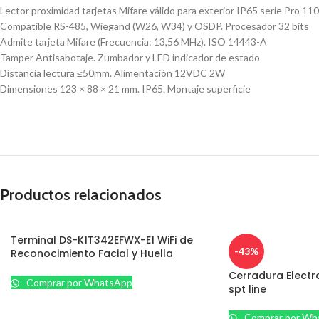
Lector proximidad tarjetas Mifare válido para exterior IP65 serie Pro 1
Compatible RS-485, Wiegand (W26, W34) y OSDP. Procesador 32 bits
Admite tarjeta Mifare (Frecuencia: 13,56 MHz). ISO 14443-A
Tamper Antisabotaje. Zumbador y LED indicador de estado
Distancia lectura ≤50mm. Alimentación 12VDC 2W
Dimensiones 123 × 88 × 21 mm. IP65. Montaje superficie
Productos relacionados
Terminal DS-K1T342EFWX-E1 WiFi de
-43%
Reconocimiento Facial y Huella
Hikvision.
Cerradura Electr
Comprar por WhatsApp
spt line
Comprar por Wh