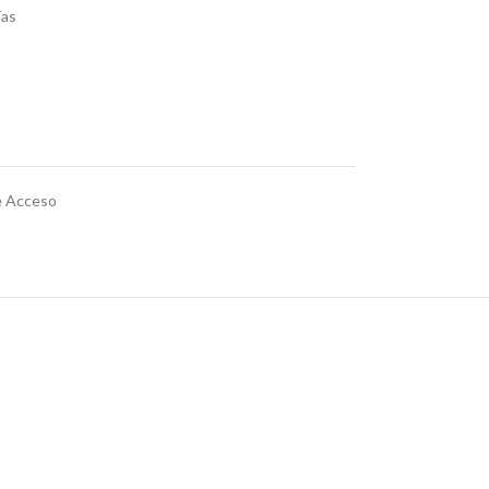
ías
e Acceso