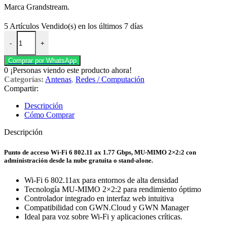
Marca Grandstream.
5
Artículos Vendido(s) en los últimos 7 días
Punto de acceso Wi-Fi 6 GWN7660 marca Grandstream. cantidad
-
+
Comprar por WhatsApp
0
¡Personas viendo este producto ahora!
Categorías:
Antenas
,
Redes / Computación
Compartir:
Descripción
Cómo Comprar
Descripción
Punto de acceso Wi-Fi 6 802.11 ax 1.77 Gbps, MU-MIMO 2×2:2 con
administración desde la nube gratuita o stand-alone.
Wi-Fi 6 802.11ax para entornos de alta densidad
Tecnología MU-MIMO 2×2:2 para rendimiento óptimo
Controlador integrado en interfaz web intuitiva
Compatibilidad con GWN.Cloud y GWN Manager
Ideal para voz sobre Wi-Fi y aplicaciones críticas.