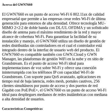
Acerca del GWN7660
El GWN7660 es un punto de acceso Wi-Fi 6 802.11ax de calidad
empresarial que permite a las empresas crear redes Wi-Fi de última
generación para entornos de alta densidad. Ofrece tecnología MU-
MIMO 2×2:2 de doble banda con DL/UL OFDMA y un sofisticado
diseño de antena para el máximo rendimiento de la red y mayor
alcance de cobertura Wi-Fi. Para garantizar la facilidad de su
instalación y manejo, el GWN7660 utiliza un diseño de gestión de
redes distribuidas sin controladores en el cual el controlador está
integrado dentro de la interfaz de usuario web del producto. El
GWN7660 es compatible también con GWN.Cloud y GWN
Manager, las plataformas de gestión WiFi en la nube y en sitio de
Grandstream. Es el punto de acceso Wi-Fi ideal para
implementaciones de voz sobre Wi-Fi y ofrece una conexión
ininterrumpida con los teléfonos IP con capacidad Wi-Fi de
Grandstream. Con soporte para QoS avanzado, aplicaciones en
tiempo real de baja latencia, redes mesh, portales cautivos, 256
clientes simultáneos por punto de acceso y dos puertos de red
Gigabit con PoE/PoE+, el GWN7660 es un punto de acceso Wi-Fi
ideal para despliegues medianos de redes inalámbricas con mediana
a alta densidad de usuarios.
Características Competitivas