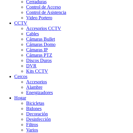
Cerraduras
Control de Acceso
Control de Asistencia
Video Portero
CCTV
Accesorios CCTV
Cables
Cámaras Bullet
Cámaras Domo
Cámaras IP
Cámaras PTZ
Discos Duros
DVR
Kits CCTV
Cercos
Accesorios
Alambre
Energizadores
Hogar
Bicicletas
Bidones
Decoración
Desinfección
Filtros
Varios