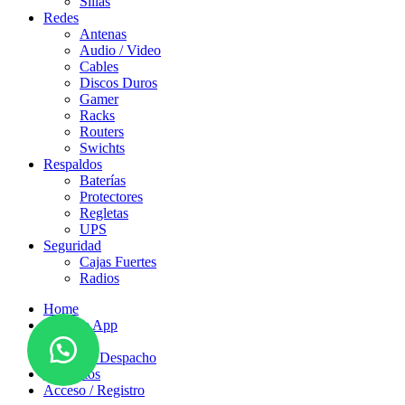
Sillas
Redes
Antenas
Audio / Video
Cables
Discos Duros
Gamer
Racks
Routers
Swichts
Respaldos
Baterías
Protectores
Regletas
UPS
Seguridad
Cajas Fuertes
Radios
Home
Vista de App
Tienda
Zonas de Despacho
Contáctos
Acceso / Registro