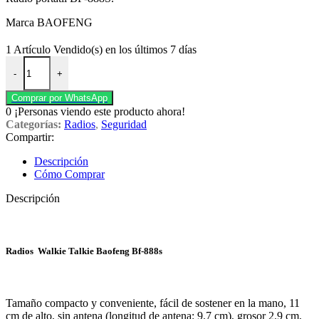
Marca BAOFENG
1
Artículo Vendido(s) en los últimos 7 días
RADIOS PORTATIL UHF MODELO BF-888S BAOFENG cantid
-
+
Comprar por WhatsApp
0
¡Personas viendo este producto ahora!
Categorías:
Radios
,
Seguridad
Compartir:
Descripción
Cómo Comprar
Descripción
Radios Walkie Talkie Baofeng Bf-888s
Tamaño compacto y conveniente, fácil de sostener en la mano, 11
cm de alto, sin antena (longitud de antena: 9.7 cm), grosor 2.9 cm,