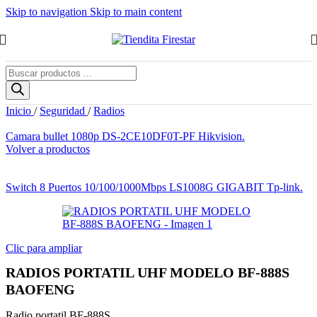
Skip to navigation
Skip to main content
Búsqueda
de
productos
Inicio
/
Seguridad
/
Radios
El
El
Camara bullet 1080p DS-2CE10DF0T-PF Hikvision.
precio
precio
Volver a productos
original
actual
era:
es:
$32.62.
$29.36.
Switch 8 Puertos 10/100/1000Mbps LS1008G GIGABIT Tp-link.
Clic para ampliar
RADIOS PORTATIL UHF MODELO BF-888S
BAOFENG
Radio portatil BF-888S.