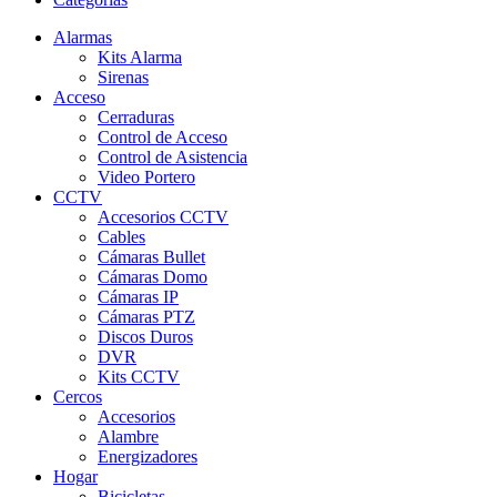
Alarmas
Kits Alarma
Sirenas
Acceso
Cerraduras
Control de Acceso
Control de Asistencia
Video Portero
CCTV
Accesorios CCTV
Cables
Cámaras Bullet
Cámaras Domo
Cámaras IP
Cámaras PTZ
Discos Duros
DVR
Kits CCTV
Cercos
Accesorios
Alambre
Energizadores
Hogar
Bicicletas