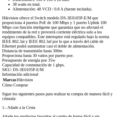
38 watts en total.
Alimentación: 48 VCD / 0.8 A (fuente incluida).
Hikvision ofrece el Switch modelo DS-3E0105P-E/M que
proporciona 4 puertos PoE de 100 Mbps y 1 puerto Uplink 100
Mbps con función inteligente que garantiza que no afectará el
rendimiento de la red y proveerá corriente eléctrica solo a los
equipos compatibles. Este interruptor está regulado bajo la norma
IEEE 802.3at y IEEE 802.3af por lo que a través del cable de
Ethernet podrá suministrar casi el doble de alimentación.
Distancia de transmisión hasta 300m
Proporciona hasta 30 vatios por puerto poe.
Presupuesto de energía poe 35w
Capacidad de conmutación de 1 gbps.
SKU:
DS-3E0105P-E/M
Información adicional
Marcas
Hikvision
Cómo Comprar
Sigue los siguientes pasos para realizar tu compra de manera fácil y
cómoda:
1.- Añade a la Cesta
Añade tus productos favoritos al carrito de forma fácil y sin