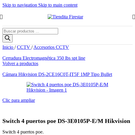
Skip to navigation
Skip to main content
Búsqueda
de
productos
Inicio
/
CCTV
/
Accesorios CCTV
El
El
Cerradura Electromagnética 350 lbs spt line
precio
precio
Volver a productos
original
actual
era:
es:
Cámara Hikvision DS-2CE16C0T-IT5F 1MP Tipo Bullet
$38.05.
$21.74.
Clic para ampliar
Switch 4 puertos poe DS-3E0105P-E/M Hikvision
Switch 4 puertos poe.