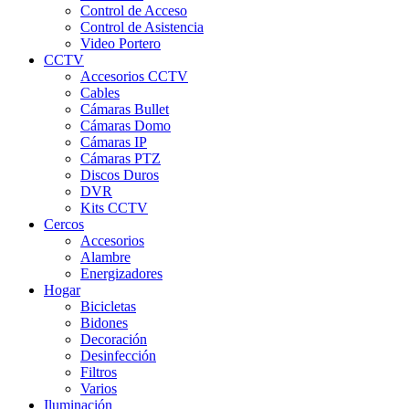
Control de Acceso
Control de Asistencia
Video Portero
CCTV
Accesorios CCTV
Cables
Cámaras Bullet
Cámaras Domo
Cámaras IP
Cámaras PTZ
Discos Duros
DVR
Kits CCTV
Cercos
Accesorios
Alambre
Energizadores
Hogar
Bicicletas
Bidones
Decoración
Desinfección
Filtros
Varios
Iluminación