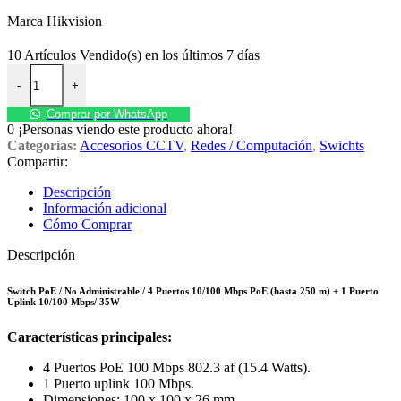
Marca Hikvision
10
Artículos Vendido(s) en los últimos 7 días
Switch 4 puertos poe DS-3E0105P-E/M Hikvision cantidad
-
+
Comprar por WhatsApp
0
¡Personas viendo este producto ahora!
Categorías:
Accesorios CCTV
,
Redes / Computación
,
Swichts
Compartir:
Descripción
Información adicional
Cómo Comprar
Descripción
Switch PoE / No Administrable / 4 Puertos 10/100 Mbps PoE (hasta 250 m) + 1 Puerto
Uplink 10/100 Mbps/ 35W
Características principales:
4 Puertos PoE 100 Mbps 802.3 af (15.4 Watts).
1 Puerto uplink 100 Mbps.
Dimensiones: 100 x 100 x 26 mm.