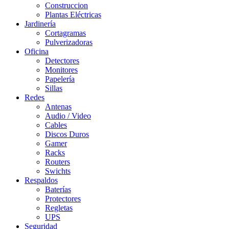
Construccion
Plantas Eléctricas
Jardinería
Cortagramas
Pulverizadoras
Oficina
Detectores
Monitores
Papelería
Sillas
Redes
Antenas
Audio / Video
Cables
Discos Duros
Gamer
Racks
Routers
Swichts
Respaldos
Baterías
Protectores
Regletas
UPS
Seguridad