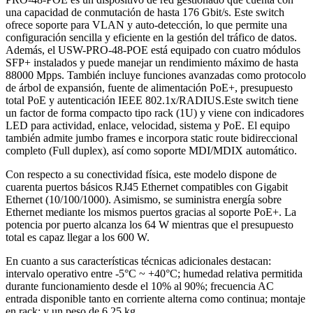
una capacidad de conmutación de hasta 176 Gbit/s. Este switch
ofrece soporte para VLAN y auto-detección, lo que permite una
configuración sencilla y eficiente en la gestión del tráfico de datos.
Además, el USW-PRO-48-POE está equipado con cuatro módulos
SFP+ instalados y puede manejar un rendimiento máximo de hasta
88000 Mpps. También incluye funciones avanzadas como protocolo
de árbol de expansión, fuente de alimentación PoE+, presupuesto
total PoE y autenticación IEEE 802.1x/RADIUS.Este switch tiene
un factor de forma compacto tipo rack (1U) y viene con indicadores
LED para actividad, enlace, velocidad, sistema y PoE. El equipo
también admite jumbo frames e incorpora static route bidireccional
completo (Full duplex), así como soporte MDI/MDIX automático.
Con respecto a su conectividad física, este modelo dispone de
cuarenta puertos básicos RJ45 Ethernet compatibles con Gigabit
Ethernet (10/100/1000). Asimismo, se suministra energía sobre
Ethernet mediante los mismos puertos gracias al soporte PoE+. La
potencia por puerto alcanza los 64 W mientras que el presupuesto
total es capaz llegar a los 600 W.
En cuanto a sus características técnicas adicionales destacan:
intervalo operativo entre -5°C ~ +40°C; humedad relativa permitida
durante funcionamiento desde el 10% al 90%; frecuencia AC
entrada disponible tanto en corriente alterna como continua; montaje
en rack; y un peso de 6.25 kg.