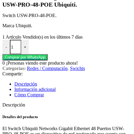
USW-PRO-48-POE Ubiquiti.
Switch USW-PRO-48-POE.
Marca Ubiquiti.
1
Artículo Vendido(s) en los últimos 7 días
Switch Networks Gigabit Ethernet 48 Puertos USW-PRO-48-POE Ubiq
-
+
Comprar por WhatsApp
0
¡Personas viendo este producto ahora!
Categorías:
Redes / Computación
,
Swichts
Compartir:
Descripción
Información adicional
Cómo Comprar
Descripción
Detalles del producto
El Switch Ubiquiti Networks Gigabit Ethernet 48 Puertos USW-
PRO-48-POE es un dispositivo de red gestionado que cuenta con