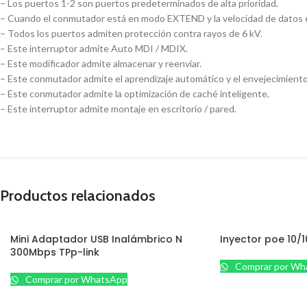
– Los puertos 1-2 son puertos predeterminados de alta prioridad.
– Cuando el conmutador está en modo EXTEND y la velocidad de datos es 
– Todos los puertos admiten protección contra rayos de 6 kV.
– Este interruptor admite Auto MDI / MDIX.
– Este modificador admite almacenar y reenviar.
– Este conmutador admite el aprendizaje automático y el envejecimient
– Este conmutador admite la optimización de caché inteligente.
– Este interruptor admite montaje en escritorio / pared.
Productos relacionados
Mini Adaptador USB Inalámbrico N
Inyector poe 10/1
300Mbps TPp-link
Comprar por Wh
Comprar por WhatsApp