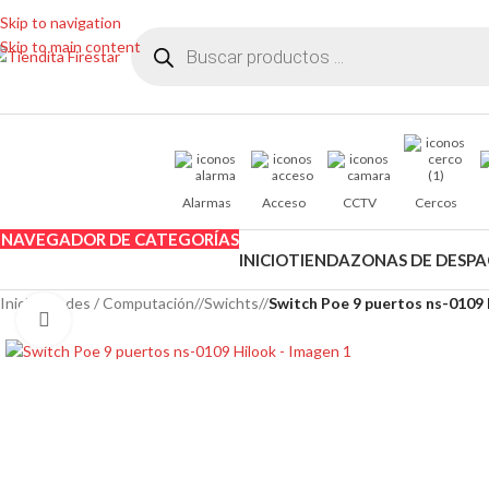
Skip to navigation
Skip to main content
Alarmas
Acceso
CCTV
Cercos
NAVEGADOR DE CATEGORÍAS
INICIO
TIENDA
ZONAS DE DESP
Inicio
/
Redes / Computación
/
Swichts
/
Switch Poe 9 puertos ns-0109
Clic para ampliar