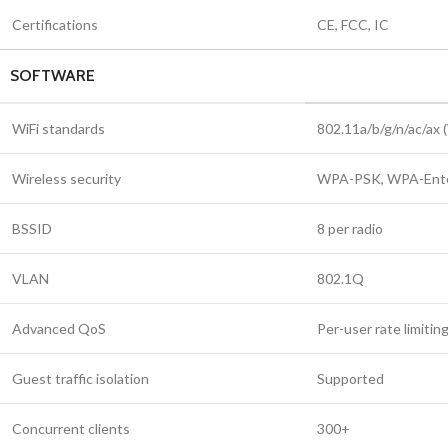
Certifications
CE, FCC, IC
SOFTWARE
WiFi standards
802.11a/b/g/n/ac/ax (
Wireless security
WPA-PSK, WPA-Ent
BSSID
8 per radio
VLAN
802.1Q
Advanced QoS
Per-user rate limitin
Guest traffic isolation
Supported
Concurrent clients
300+