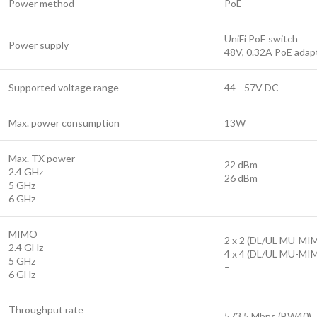
Power method
PoE
UniFi PoE switch
Power supply
48V, 0.32A PoE adapt
Supported voltage range
44—57V DC
Max. power consumption
13W
Max. TX power
22 dBm
2.4 GHz
26 dBm
5 GHz
–
6 GHz
MIMO
2 x 2 (DL/UL MU-MI
2.4 GHz
4 x 4 (DL/UL MU-MI
5 GHz
–
6 GHz
Throughput rate
573.5 Mbps (BW40)