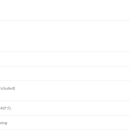
Included)
140° F)
sing