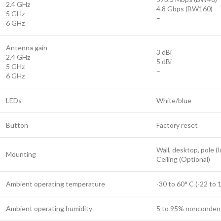
2.4 GHz
4.8 Gbps (BW160)
5 GHz
–
6 GHz
Antenna gain
3 dBi
2.4 GHz
5 dBi
5 GHz
–
6 GHz
LEDs
White/blue
Button
Factory reset
Wall, desktop, pole (
Mounting
Ceiling (Optional)
Ambient operating temperature
-30 to 60° C (-22 to 
Ambient operating humidity
5 to 95% nonconden