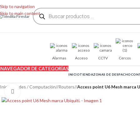
Skip to navigation
Skip to main content
Alarmas
Acceso
CCTV
Cercos
NAVEGADOR DE CATEGORÍAS
INICIO
TIENDA
ZONAS DE DESPACHO
CON
Inicio
/
Redes / Computación
/
Routers
/
Access point U6 Mesh marca Ub
Clic para ampliar