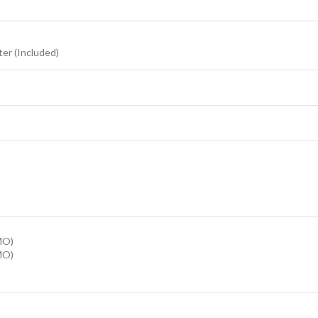
er (Included)
MO)
MO)