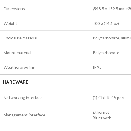
Dimensions
Ø48.5 x 159.5 mm (Ø1
Weight
400 g (14.1 oz)
Enclosure material
Polycarbonate, alum
Mount material
Polycarbonate
Weatherproofing
IPX5
HARDWARE
Networking interface
(1) GbE RJ45 port
Ethernet
Management interface
Bluetooth