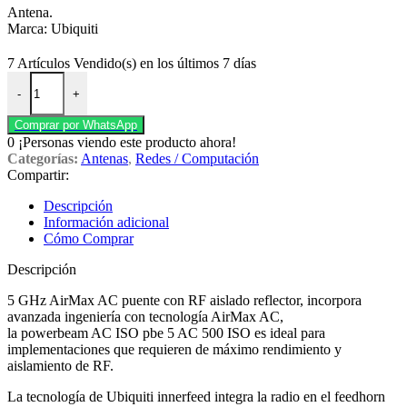
Antena.
Marca: Ubiquiti
7
Artículos Vendido(s) en los últimos 7 días
Antena Airmax Powerbeam Ac 5 Ghz. CPBE-5AC-500, Puente de 500
-
+
Comprar por WhatsApp
0
¡Personas viendo este producto ahora!
Categorías:
Antenas
,
Redes / Computación
Compartir:
Descripción
Información adicional
Cómo Comprar
Descripción
5 GHz AirMax AC puente con RF aislado reflector, incorpora
avanzada ingeniería con tecnología AirMax AC,
la powerbeam AC ISO pbe 5 AC 500 ISO es ideal para
implementaciones que requieren de máximo rendimiento y
aislamiento de RF.
La tecnología de Ubiquiti innerfeed integra la radio en el feedhorn