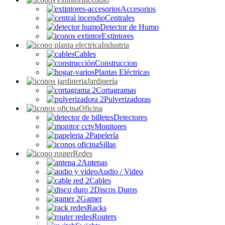
Accesorios
Centrales
Detector de Humo
Extintores
Industria
Cables
Construccion
Plantas Eléctricas
Jardinería
Cortagramas
Pulverizadoras
Oficina
Detectores
Monitores
Papelería
Sillas
Redes
Antenas
Audio / Video
Cables
Discos Duros
Gamer
Racks
Routers