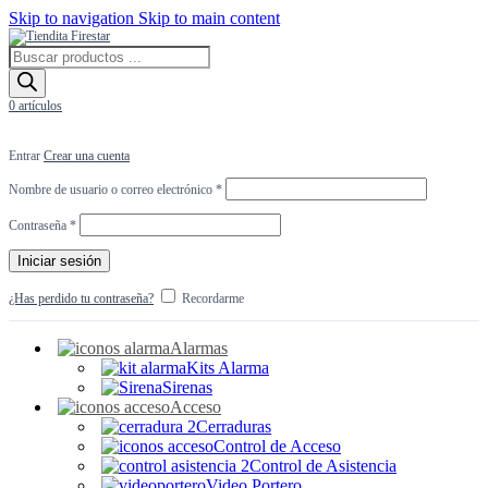
Skip to navigation
Skip to main content
Búsqueda
de
productos
0
artículos
Entrar
Crear una cuenta
Obligatorio
Nombre de usuario o correo electrónico
*
Obligatorio
Contraseña
*
Iniciar sesión
¿Has perdido tu contraseña?
Recordarme
Alarmas
Kits Alarma
Sirenas
Acceso
Cerraduras
Control de Acceso
Control de Asistencia
Video Portero