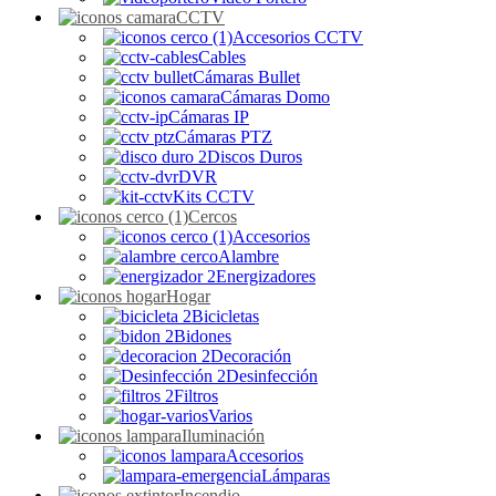
CCTV
Accesorios CCTV
Cables
Cámaras Bullet
Cámaras Domo
Cámaras IP
Cámaras PTZ
Discos Duros
DVR
Kits CCTV
Cercos
Accesorios
Alambre
Energizadores
Hogar
Bicicletas
Bidones
Decoración
Desinfección
Filtros
Varios
Iluminación
Accesorios
Lámparas
Incendio