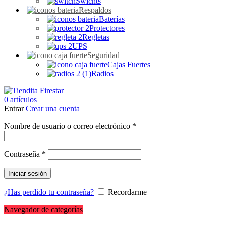
Swichts
Respaldos
Baterías
Protectores
Regletas
UPS
Seguridad
Cajas Fuertes
Radios
0
artículos
Entrar
Crear una cuenta
Obligatorio
Nombre de usuario o correo electrónico
*
Obligatorio
Contraseña
*
Iniciar sesión
¿Has perdido tu contraseña?
Recordarme
Navegador de categorías