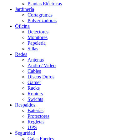
Plantas Eléctricas
Jardinería
Cortagramas
Pulverizadoras
Oficina
Detectores
Monitores
Papelería
Sillas
Redes
Antenas
Audio / Video
Cables
Discos Duros
Gamer
Racks
Routers
Swichts
Respaldos
Baterías
Protectores
Regletas
UPS
Seguridad
Cajas Fuertes