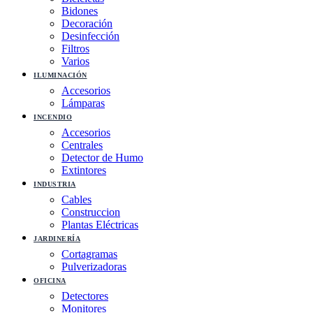
Bidones
Decoración
Desinfección
Filtros
Varios
ILUMINACIÓN
Accesorios
Lámparas
INCENDIO
Accesorios
Centrales
Detector de Humo
Extintores
INDUSTRIA
Cables
Construccion
Plantas Eléctricas
JARDINERÍA
Cortagramas
Pulverizadoras
OFICINA
Detectores
Monitores