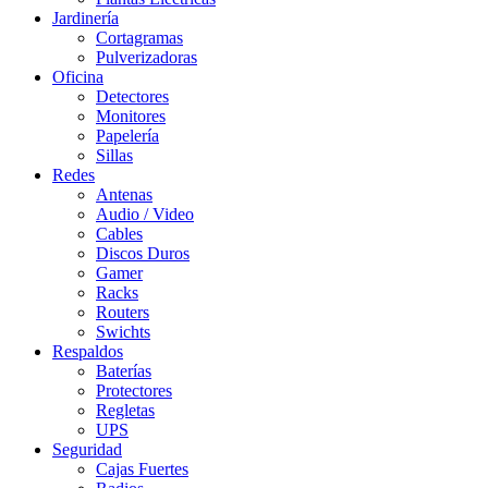
Jardinería
Cortagramas
Pulverizadoras
Oficina
Detectores
Monitores
Papelería
Sillas
Redes
Antenas
Audio / Video
Cables
Discos Duros
Gamer
Racks
Routers
Swichts
Respaldos
Baterías
Protectores
Regletas
UPS
Seguridad
Cajas Fuertes