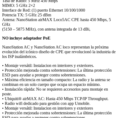
Tasa de Radio: 5 MHz 450 Mbps
MIMO: 5 GHz 2×2
Interface de Red: (1) puerto Ethernet 10/100/1000
Potencia TX: 5 GHz 25 dBm
Antena: NanoStation airMAX Loco5AC CPE hasta 450 Mbps, 5
GHz
(5150 – 5875 MHz), con antena integrada de 13 dBi,
NO incluye adaptador PoE
NanoStation AC y NanoStation AC loco representan la próxima
evolución del icónico diseño de CPE que revolucionó la industria de
los ISP inalámbricos.
• Montaje versátil: Instalacion en interiores y exteriores.
• Protección mejorada contra sobretensiones: La última protección
ESD para ayudar a proteger contra sobretensiones.
• Máxima eficiencia en tamaño compacto: La radio y la antena se
combinan en un solo cuerpo que ocupa un espacio mínimo.
• Instalación rápida: No se requieren accesorios para montaje en
poste.
• Ubiquiti® airMAX AC: Hasta 450 Mbps TCP/IP Throughput.
• Radio wifi dedicado para gestión con app Umobile.
• Montaje versátil: Instalacion en interiores y exteriores
• Protección mejorada contra sobretensiones: La última protección
ESD para ayudar a proteger contra sobretensiones.