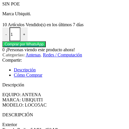
SIN POE
Marca Ubiquiti.
10
Artículos Vendido(s) en los últimos 7 días
Antena Nanostation 5 Ac Loco 450mbps sin poe Ubitiquiti. cantidad
-
+
Comprar por WhatsApp
0
¡Personas viendo este producto ahora!
Categorías:
Antenas
,
Redes / Computación
Compartir:
Descripción
Cómo Comprar
Descripción
EQUIPO: ANTENA
MARCA: UBIQUITI
MODELO: LOCO5AC
DESCRIPCIÓN
Exterior