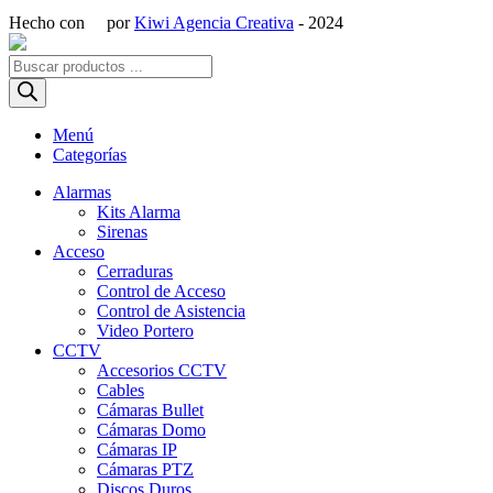
Hecho con
por
Kiwi Agencia Creativa
- 2024
Búsqueda
de
productos
Menú
Categorías
Alarmas
Kits Alarma
Sirenas
Acceso
Cerraduras
Control de Acceso
Control de Asistencia
Video Portero
CCTV
Accesorios CCTV
Cables
Cámaras Bullet
Cámaras Domo
Cámaras IP
Cámaras PTZ
Discos Duros