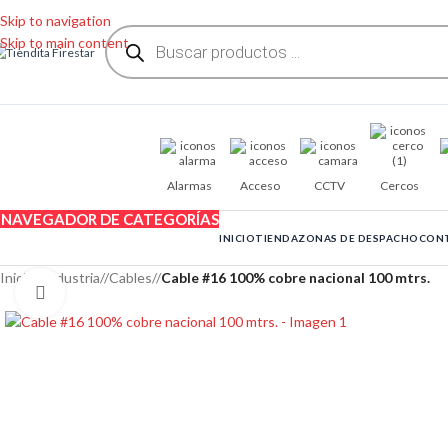
Skip to navigation
Skip to main content
Alarmas
Acceso
CCTV
Cercos
NAVEGADOR DE CATEGORÍAS
INICIO
TIENDA
ZONAS DE DESPACHO
CON
Inicio
/
Industria
/
Cables
/
Cable #16 100% cobre nacional 100 mtrs.
Clic para ampliar