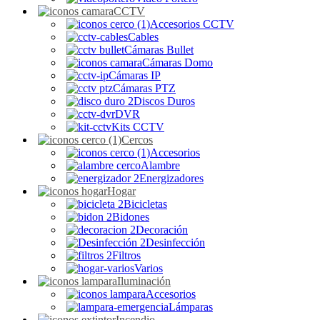
CCTV
Accesorios CCTV
Cables
Cámaras Bullet
Cámaras Domo
Cámaras IP
Cámaras PTZ
Discos Duros
DVR
Kits CCTV
Cercos
Accesorios
Alambre
Energizadores
Hogar
Bicicletas
Bidones
Decoración
Desinfección
Filtros
Varios
Iluminación
Accesorios
Lámparas
Incendio