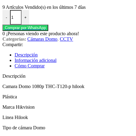
9
Artículos Vendido(s) en los últimos 7 días
Camara Domo 1080p THC-T120-p plástica hilook cantidad
-
+
Comprar por WhatsApp
0
¡Personas viendo este producto ahora!
Categorías:
Cámaras Domo
,
CCTV
Compartir:
Descripción
Información adicional
Cómo Comprar
Descripción
Camara Domo 1080p THC-T120-p hilook
Plástica
Marca Hikvision
Linea Hilook
Tipo de cámara Domo