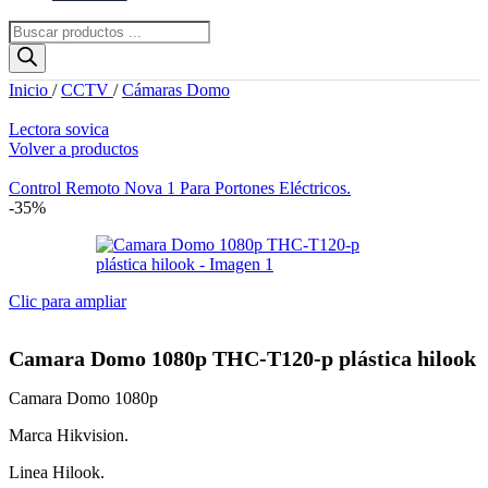
Búsqueda
de
productos
Inicio
/
CCTV
/
Cámaras Domo
Lectora sovica
Volver a productos
El
El
Control Remoto Nova 1 Para Portones Eléctricos.
precio
precio
-35%
original
actual
era:
es:
$21.74.
$17.39.
Clic para ampliar
Camara Domo 1080p THC-T120-p plástica hilook
Camara Domo 1080p
Marca Hikvision.
Linea Hilook.