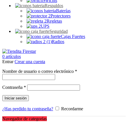
Swichts
Respaldos
Baterías
Protectores
Regletas
UPS
Seguridad
Cajas Fuertes
Radios
0
artículos
Entrar
Crear una cuenta
Obligatorio
Nombre de usuario o correo electrónico
*
Obligatorio
Contraseña
*
Iniciar sesión
¿Has perdido tu contraseña?
Recordarme
Navegador de categorías