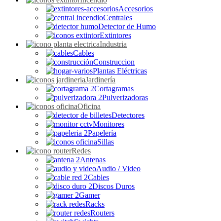
Accesorios
Centrales
Detector de Humo
Extintores
Industria
Cables
Construccion
Plantas Eléctricas
Jardinería
Cortagramas
Pulverizadoras
Oficina
Detectores
Monitores
Papelería
Sillas
Redes
Antenas
Audio / Video
Cables
Discos Duros
Gamer
Racks
Routers