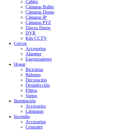
Cables
Cámaras Bullet
Cámaras Domo
Cámaras IP
Cámaras PTZ
Discos Duros
DVR
Kits CCTV
Cercos
Accesorios
Alambre
Energizadores
Hogar
Bicicletas
Bidones
Decoración
Desinfección
Filtros
Varios
Iluminación
Accesorios
Lámparas
Incendio
Accesorios
Centrales