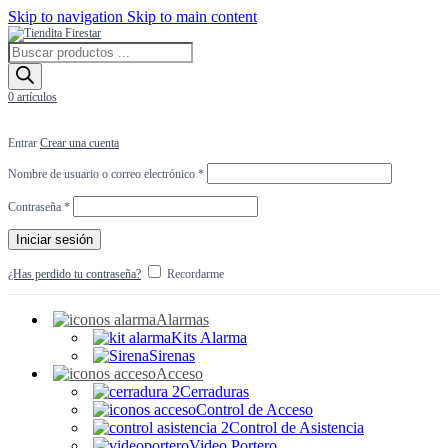
Skip to navigation
Skip to main content
Búsqueda
de
productos
0
artículos
Entrar
Crear una cuenta
Obligatorio
Nombre de usuario o correo electrónico
*
Obligatorio
Contraseña
*
Iniciar sesión
¿Has perdido tu contraseña?
Recordarme
Alarmas
Kits Alarma
Sirenas
Acceso
Cerraduras
Control de Acceso
Control de Asistencia
Video Portero