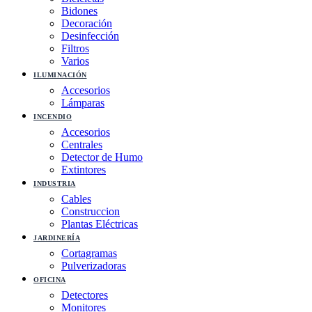
Bidones
Decoración
Desinfección
Filtros
Varios
ILUMINACIÓN
Accesorios
Lámparas
INCENDIO
Accesorios
Centrales
Detector de Humo
Extintores
INDUSTRIA
Cables
Construccion
Plantas Eléctricas
JARDINERÍA
Cortagramas
Pulverizadoras
OFICINA
Detectores
Monitores