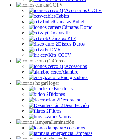
CCTV
Accesorios CCTV
Cables
Cámaras Bullet
Cámaras Domo
Cámaras IP
Cámaras PTZ
Discos Duros
DVR
Kits CCTV
Cercos
Accesorios
Alambre
Energizadores
Hogar
Bicicletas
Bidones
Decoración
Desinfección
Filtros
Varios
Iluminación
Accesorios
Lámparas
Incendio