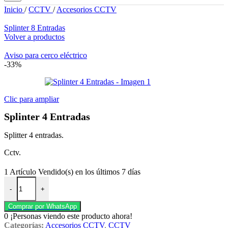
Inicio
/
CCTV
/
Accesorios CCTV
Splinter 8 Entradas
Volver a productos
Aviso para cerco eléctrico
-33%
Clic para ampliar
Splinter 4 Entradas
Splitter 4 entradas.
Cctv.
1
Artículo Vendido(s) en los últimos 7 días
Splinter 4 Entradas cantidad
-
+
Comprar por WhatsApp
0
¡Personas viendo este producto ahora!
Categorías:
Accesorios CCTV
,
CCTV