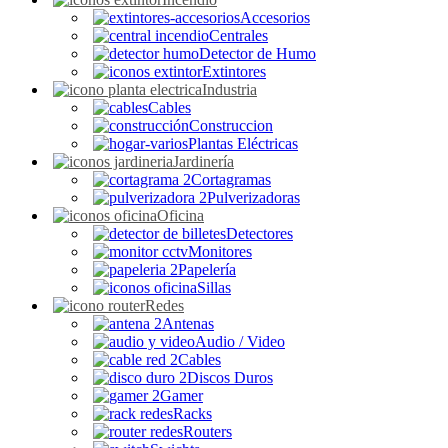
Accesorios
Centrales
Detector de Humo
Extintores
Industria
Cables
Construccion
Plantas Eléctricas
Jardinería
Cortagramas
Pulverizadoras
Oficina
Detectores
Monitores
Papelería
Sillas
Redes
Antenas
Audio / Video
Cables
Discos Duros
Gamer
Racks
Routers