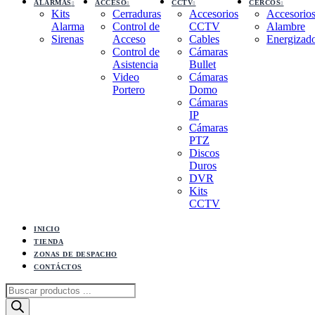
ALARMAS
ACCESO
CCTV
CERCOS
Kits
Cerraduras
Accesorios
Accesorio
Alarma
Control de
CCTV
Alambre
Sirenas
Acceso
Cables
Energizad
Control de
Cámaras
Asistencia
Bullet
Video
Cámaras
Portero
Domo
Cámaras
IP
Cámaras
PTZ
Discos
Duros
DVR
Kits
CCTV
INICIO
TIENDA
ZONAS DE DESPACHO
CONTÁCTOS
Búsqueda
de
productos