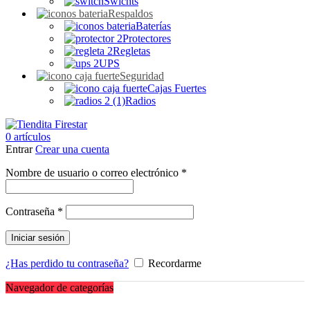
Swichts
Respaldos
Baterías
Protectores
Regletas
UPS
Seguridad
Cajas Fuertes
Radios
0
artículos
Entrar
Crear una cuenta
Obligatorio
Nombre de usuario o correo electrónico
*
Obligatorio
Contraseña
*
Iniciar sesión
¿Has perdido tu contraseña?
Recordarme
Navegador de categorías