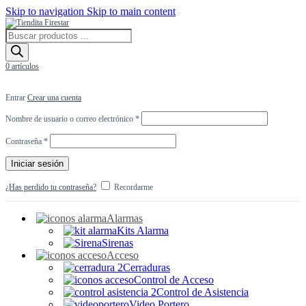
Skip to navigation
Skip to main content
Búsqueda
de
productos
0
artículos
Entrar
Crear una cuenta
Obligatorio
Nombre de usuario o correo electrónico
*
Obligatorio
Contraseña
*
Iniciar sesión
¿Has perdido tu contraseña?
Recordarme
Alarmas
Kits Alarma
Sirenas
Acceso
Cerraduras
Control de Acceso
Control de Asistencia
Video Portero