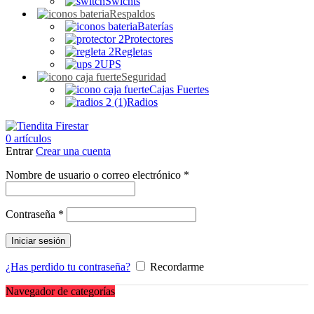
Swichts
Respaldos
Baterías
Protectores
Regletas
UPS
Seguridad
Cajas Fuertes
Radios
0
artículos
Entrar
Crear una cuenta
Obligatorio
Nombre de usuario o correo electrónico
*
Obligatorio
Contraseña
*
Iniciar sesión
¿Has perdido tu contraseña?
Recordarme
Navegador de categorías