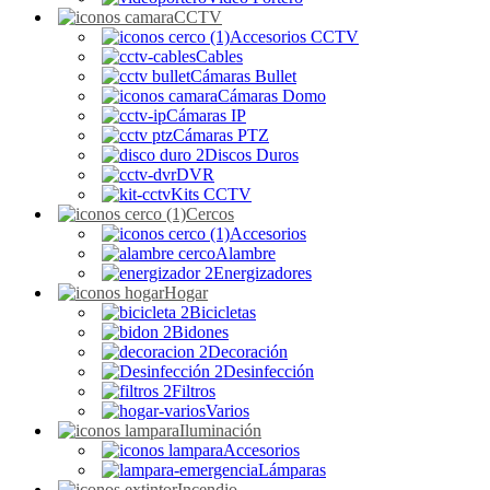
CCTV
Accesorios CCTV
Cables
Cámaras Bullet
Cámaras Domo
Cámaras IP
Cámaras PTZ
Discos Duros
DVR
Kits CCTV
Cercos
Accesorios
Alambre
Energizadores
Hogar
Bicicletas
Bidones
Decoración
Desinfección
Filtros
Varios
Iluminación
Accesorios
Lámparas
Incendio