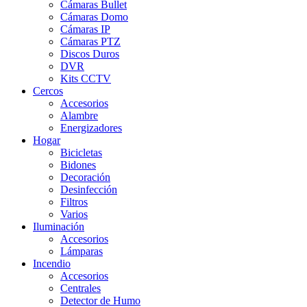
Cámaras Bullet
Cámaras Domo
Cámaras IP
Cámaras PTZ
Discos Duros
DVR
Kits CCTV
Cercos
Accesorios
Alambre
Energizadores
Hogar
Bicicletas
Bidones
Decoración
Desinfección
Filtros
Varios
Iluminación
Accesorios
Lámparas
Incendio
Accesorios
Centrales
Detector de Humo