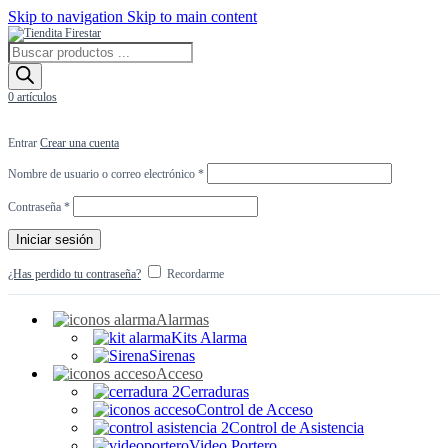
Skip to navigation
Skip to main content
Búsqueda
de
productos
0
artículos
Entrar
Crear una cuenta
Obligatorio
Nombre de usuario o correo electrónico
*
Obligatorio
Contraseña
*
Iniciar sesión
¿Has perdido tu contraseña?
Recordarme
Alarmas
Kits Alarma
Sirenas
Acceso
Cerraduras
Control de Acceso
Control de Asistencia
Video Portero