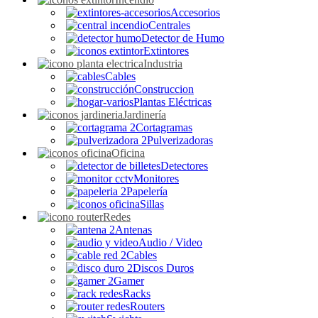
Accesorios
Centrales
Detector de Humo
Extintores
Industria
Cables
Construccion
Plantas Eléctricas
Jardinería
Cortagramas
Pulverizadoras
Oficina
Detectores
Monitores
Papelería
Sillas
Redes
Antenas
Audio / Video
Cables
Discos Duros
Gamer
Racks
Routers