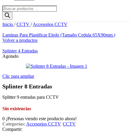
Búsqueda
de
productos
Inicio
/
CCTV
/
Accesorios CCTV
Laminas Para Plastificar Eledo (Tamaño Cedula 65X90mm.)
Volver a productos
El
El
Splinter 4 Entradas
precio
precio
Agotado
original
actual
era:
es:
$3.26.
$2.18.
Clic para ampliar
Splinter 8 Entradas
Splitter 9 entradas para CCTV
Sin existencias
0
¡Personas viendo este producto ahora!
Categorías:
Accesorios CCTV
,
CCTV
Compartir: