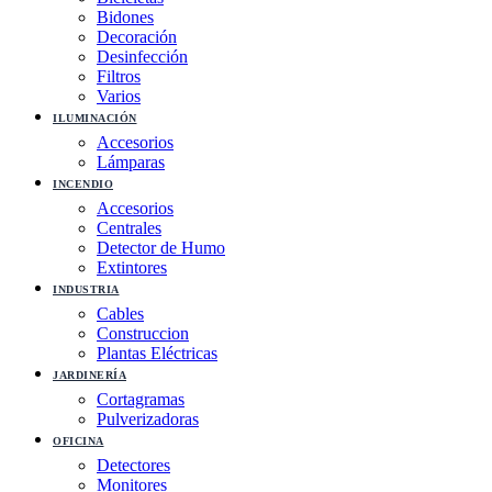
Bidones
Decoración
Desinfección
Filtros
Varios
ILUMINACIÓN
Accesorios
Lámparas
INCENDIO
Accesorios
Centrales
Detector de Humo
Extintores
INDUSTRIA
Cables
Construccion
Plantas Eléctricas
JARDINERÍA
Cortagramas
Pulverizadoras
OFICINA
Detectores
Monitores