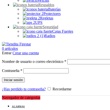
Swichts
Respaldos
Baterías
Protectores
Regletas
UPS
Seguridad
Cajas Fuertes
Radios
0
artículos
Entrar
Crear una cuenta
Obligatorio
Nombre de usuario o correo electrónico
*
Obligatorio
Contraseña
*
Iniciar sesión
¿Has perdido tu contraseña?
Recordarme
Navegador de categorías
ALARMAS