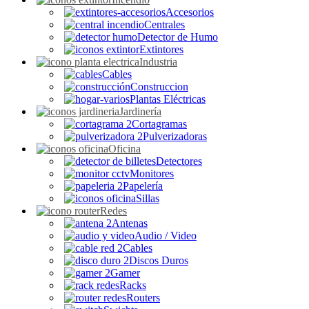
Accesorios
Centrales
Detector de Humo
Extintores
Industria
Cables
Construccion
Plantas Eléctricas
Jardinería
Cortagramas
Pulverizadoras
Oficina
Detectores
Monitores
Papelería
Sillas
Redes
Antenas
Audio / Video
Cables
Discos Duros
Gamer
Racks
Routers