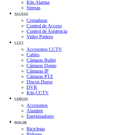
Kits Alarma
Sirenas
ACCESO
Cerraduras
Control de Acceso
Control de Asistencia
Video Portero
CCTV
Accesorios CCTV
Cables
Cámaras Bullet
Cámaras Domo
Cámaras IP
Cámaras PTZ
Discos Duros
DVR
Kits CCTV
CERCOS
Accesorios
Alambre
Energizadores
HOGAR
Bicicletas
Bidones