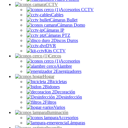
CCTV
Accesorios CCTV
Cables
Cámaras Bullet
Cámaras Domo
Cámaras IP
Cámaras PTZ
Discos Duros
DVR
Kits CCTV
Cercos
Accesorios
Alambre
Energizadores
Hogar
Bicicletas
Bidones
Decoración
Desinfección
Filtros
Varios
Iluminación
Accesorios
Lámparas
Incendio