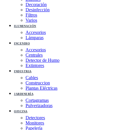
Decoración
Desinfección
Filtros
Varios
ILUMINACIÓN
Accesorios
Lámparas
INCENDIO
Accesorios
Centrales
Detector de Humo
Extintores
INDUSTRIA
Cables
Construccion
Plantas Eléctricas
JARDINERÍA
Cortagramas
Pulverizadoras
OFICINA
Detectores
Monitores
Papelería