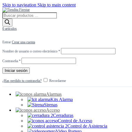
Skip to navigation
Skip to main content
Búsqueda
de
productos
0
artículos
Entrar
Crear una cuenta
Obligatorio
Nombre de usuario o correo electrónico
*
Obligatorio
Contraseña
*
Iniciar sesión
¿Has perdido tu contraseña?
Recordarme
Alarmas
Kits Alarma
Sirenas
Acceso
Cerraduras
Control de Acceso
Control de Asistencia
Video Portero