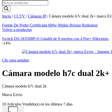
Búsqueda
de
productos
Inicio
/
CCTV
/
Cámaras IP
/
Cámara modelo h7c dual 2k+ marca Ezv
Fuente De Poder Certificada 600w 80plus Bronze Redragon
Volver a productos
Switch DS-3E0508P-O Gigabit de 8 puertos con 4 Poe+ Hikvision.
-14%
Clic para ampliar
Cámara modelo h7c dual 2k+ 
Cámara modelo h7c dual 2k
Marca Ezviz.
10
Artículos Vendido(s) en los últimos 7 días
Cámara modelo h7c dual 2k+ marca Ezviz. cantidad