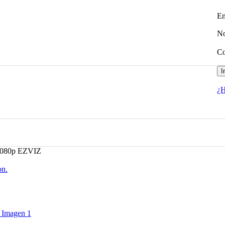
En
No
Co
I
¿H
080p EZVIZ
on.