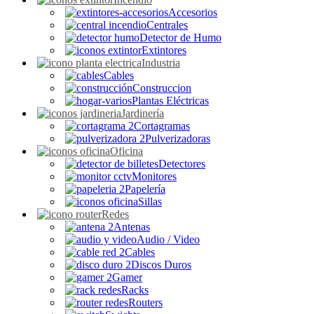
Accesorios
Centrales
Detector de Humo
Extintores
Industria
Cables
Construccion
Plantas Eléctricas
Jardinería
Cortagramas
Pulverizadoras
Oficina
Detectores
Monitores
Papelería
Sillas
Redes
Antenas
Audio / Video
Cables
Discos Duros
Gamer
Racks
Routers