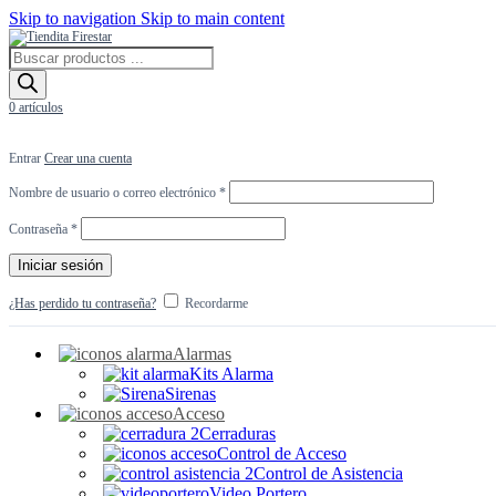
Skip to navigation
Skip to main content
Búsqueda
de
productos
0
artículos
Entrar
Crear una cuenta
Obligatorio
Nombre de usuario o correo electrónico
*
Obligatorio
Contraseña
*
Iniciar sesión
¿Has perdido tu contraseña?
Recordarme
Alarmas
Kits Alarma
Sirenas
Acceso
Cerraduras
Control de Acceso
Control de Asistencia
Video Portero