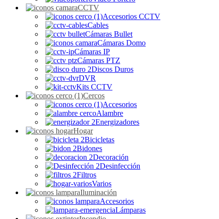
CCTV
Accesorios CCTV
Cables
Cámaras Bullet
Cámaras Domo
Cámaras IP
Cámaras PTZ
Discos Duros
DVR
Kits CCTV
Cercos
Accesorios
Alambre
Energizadores
Hogar
Bicicletas
Bidones
Decoración
Desinfección
Filtros
Varios
Iluminación
Accesorios
Lámparas
Incendio