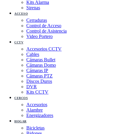
Kits Alarma
Sirenas
ACCESO
Cerraduras
Control de Acceso
Control de Asistencia
Video Portero
CCTV
Accesorios CCTV
Cables
Cámaras Bullet
Cámaras Domo
Cámaras IP
Cámaras PTZ
Discos Duros
DVR
Kits CCTV
CERCOS
Accesorios
Alambre
Energizadores
HOGAR
Bicicletas
Bidones