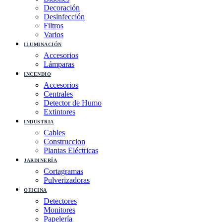
Decoración
Desinfección
Filtros
Varios
ILUMINACIÓN
Accesorios
Lámparas
INCENDIO
Accesorios
Centrales
Detector de Humo
Extintores
INDUSTRIA
Cables
Construccion
Plantas Eléctricas
JARDINERÍA
Cortagramas
Pulverizadoras
OFICINA
Detectores
Monitores
Papelería