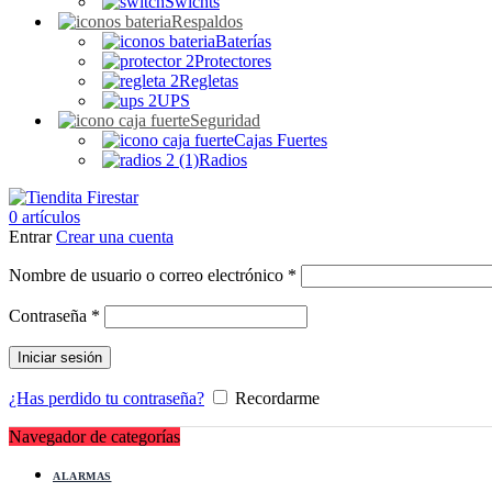
Swichts
Respaldos
Baterías
Protectores
Regletas
UPS
Seguridad
Cajas Fuertes
Radios
0
artículos
Entrar
Crear una cuenta
Obligatorio
Nombre de usuario o correo electrónico
*
Obligatorio
Contraseña
*
Iniciar sesión
¿Has perdido tu contraseña?
Recordarme
Navegador de categorías
ALARMAS