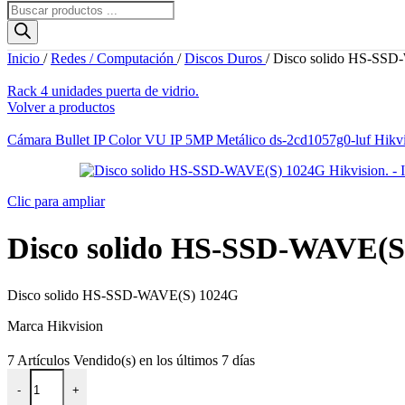
Búsqueda
de
productos
Inicio
/
Redes / Computación
/
Discos Duros
/
Disco solido HS-SSD
Rack 4 unidades puerta de vidrio.
Volver a productos
Cámara Bullet IP Color VU IP 5MP Metálico ds-2cd1057g0-luf Hikvi
Clic para ampliar
Disco solido HS-SSD-WAVE(S)
Disco solido HS-SSD-WAVE(S) 1024G
Marca Hikvision
7
Artículos Vendido(s) en los últimos 7 días
Disco solido HS-SSD-WAVE(S) 1024G Hikvision. cantidad
-
+