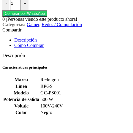
-
+
Comprar por WhatsApp
0
¡Personas viendo este producto ahora!
Categorías:
Gamer
,
Redes / Computación
Compartir:
Descripción
Cómo Comprar
Descripción
Características principales
Marca
Redragon
Línea
RPGS
Modelo
GC-PS001
Potencia de salida
500 W
Voltaje
100V/240V
Color
Negro