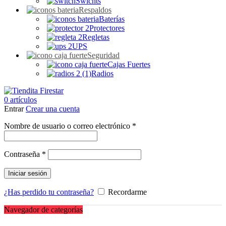
Swichts
Respaldos
Baterías
Protectores
Regletas
UPS
Seguridad
Cajas Fuertes
Radios
0
artículos
Entrar
Crear una cuenta
Obligatorio
Nombre de usuario o correo electrónico
*
Obligatorio
Contraseña
*
Iniciar sesión
¿Has perdido tu contraseña?
Recordarme
Navegador de categorías