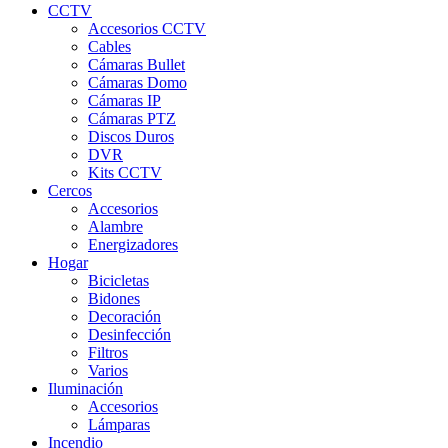
CCTV
Accesorios CCTV
Cables
Cámaras Bullet
Cámaras Domo
Cámaras IP
Cámaras PTZ
Discos Duros
DVR
Kits CCTV
Cercos
Accesorios
Alambre
Energizadores
Hogar
Bicicletas
Bidones
Decoración
Desinfección
Filtros
Varios
Iluminación
Accesorios
Lámparas
Incendio