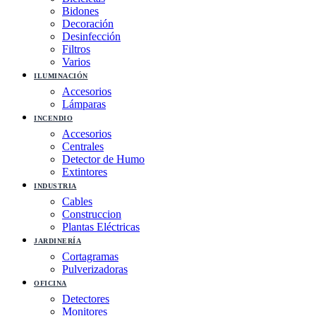
Bidones
Decoración
Desinfección
Filtros
Varios
ILUMINACIÓN
Accesorios
Lámparas
INCENDIO
Accesorios
Centrales
Detector de Humo
Extintores
INDUSTRIA
Cables
Construccion
Plantas Eléctricas
JARDINERÍA
Cortagramas
Pulverizadoras
OFICINA
Detectores
Monitores