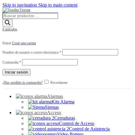
Skip to navigation
Skip to main content
Búsqueda
de
productos
0
artículos
Entrar
Crear una cuenta
Obligatorio
Nombre de usuario o correo electrónico
*
Obligatorio
Contraseña
*
Iniciar sesión
¿Has perdido tu contraseña?
Recordarme
Alarmas
Kits Alarma
Sirenas
Acceso
Cerraduras
Control de Acceso
Control de Asistencia
Video Portero