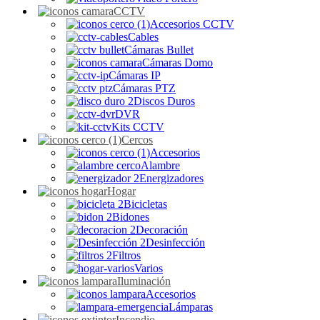
CCTV
Accesorios CCTV
Cables
Cámaras Bullet
Cámaras Domo
Cámaras IP
Cámaras PTZ
Discos Duros
DVR
Kits CCTV
Cercos
Accesorios
Alambre
Energizadores
Hogar
Bicicletas
Bidones
Decoración
Desinfección
Filtros
Varios
Iluminación
Accesorios
Lámparas
Incendio