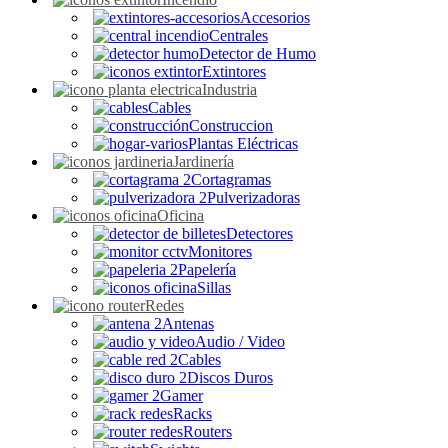
Accesorios
Centrales
Detector de Humo
Extintores
Industria
Cables
Construccion
Plantas Eléctricas
Jardinería
Cortagramas
Pulverizadoras
Oficina
Detectores
Monitores
Papelería
Sillas
Redes
Antenas
Audio / Video
Cables
Discos Duros
Gamer
Racks
Routers