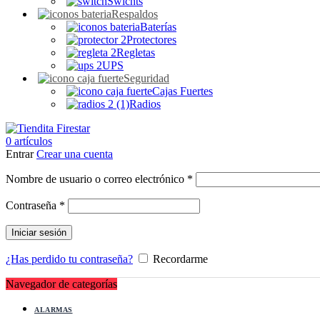
Swichts
Respaldos
Baterías
Protectores
Regletas
UPS
Seguridad
Cajas Fuertes
Radios
0
artículos
Entrar
Crear una cuenta
Obligatorio
Nombre de usuario o correo electrónico
*
Obligatorio
Contraseña
*
Iniciar sesión
¿Has perdido tu contraseña?
Recordarme
Navegador de categorías
ALARMAS