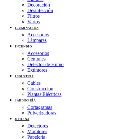
Decoración
Desinfección
Filtros
Varios
ILUMINACIÓN
Accesorios
Lámparas
INCENDIO
Accesorios
Centrales
Detector de Humo
Extintores
INDUSTRIA
Cables
Construccion
Plantas Eléctricas
JARDINERÍA
Cortagramas
Pulverizadoras
OFICINA
Detectores
Monitores
Papelería