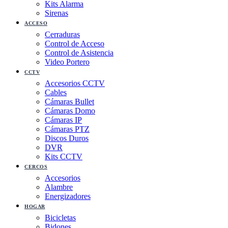
Kits Alarma
Sirenas
ACCESO
Cerraduras
Control de Acceso
Control de Asistencia
Video Portero
CCTV
Accesorios CCTV
Cables
Cámaras Bullet
Cámaras Domo
Cámaras IP
Cámaras PTZ
Discos Duros
DVR
Kits CCTV
CERCOS
Accesorios
Alambre
Energizadores
HOGAR
Bicicletas
Bidones