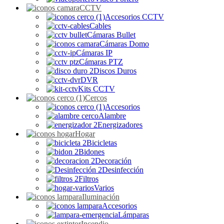
CCTV
Accesorios CCTV
Cables
Cámaras Bullet
Cámaras Domo
Cámaras IP
Cámaras PTZ
Discos Duros
DVR
Kits CCTV
Cercos
Accesorios
Alambre
Energizadores
Hogar
Bicicletas
Bidones
Decoración
Desinfección
Filtros
Varios
Iluminación
Accesorios
Lámparas
Incendio