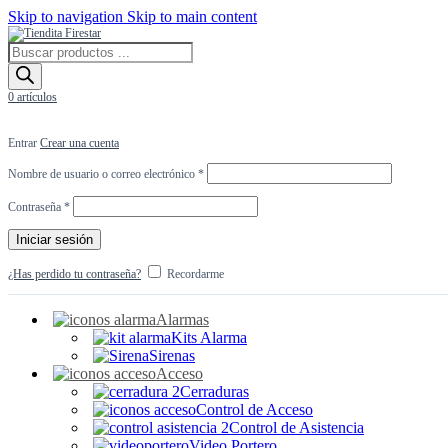
Skip to navigation
Skip to main content
Búsqueda
de
productos
0
artículos
Entrar
Crear una cuenta
Obligatorio
Nombre de usuario o correo electrónico
*
Obligatorio
Contraseña
*
Iniciar sesión
¿Has perdido tu contraseña?
Recordarme
Alarmas
Kits Alarma
Sirenas
Acceso
Cerraduras
Control de Acceso
Control de Asistencia
Video Portero