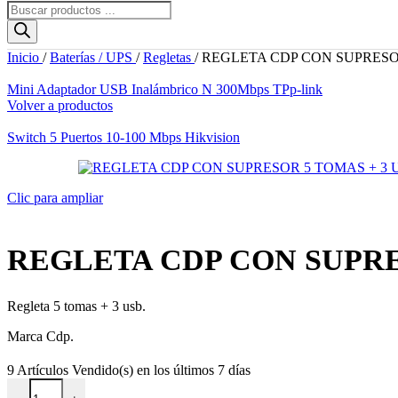
Búsqueda
de
productos
Inicio
/
Baterías / UPS
/
Regletas
/
REGLETA CDP CON SUPRESOR
Mini Adaptador USB Inalámbrico N 300Mbps TPp-link
Volver a productos
Switch 5 Puertos 10-100 Mbps Hikvision
Clic para ampliar
REGLETA CDP CON SUPRES
Regleta 5 tomas + 3 usb.
Marca Cdp.
9
Artículos Vendido(s) en los últimos 7 días
REGLETA CDP CON SUPRESOR 5 TOMAS + 3 USB 1250W RU-S