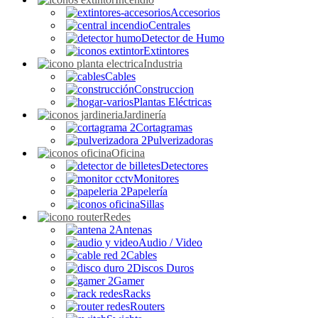
Accesorios
Centrales
Detector de Humo
Extintores
Industria
Cables
Construccion
Plantas Eléctricas
Jardinería
Cortagramas
Pulverizadoras
Oficina
Detectores
Monitores
Papelería
Sillas
Redes
Antenas
Audio / Video
Cables
Discos Duros
Gamer
Racks
Routers