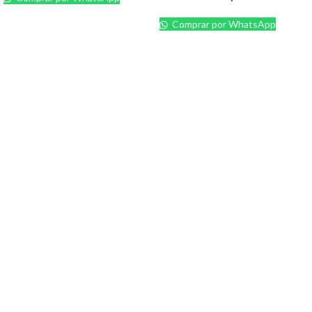
Comprar por WhatsApp
+58 412 3360192
+58 412 9721522
Santa Mónica, Caracas, Venezuela.
CCTV
Accesorios
Cables
Cámaras Bullet
DVR
Redes / Computación