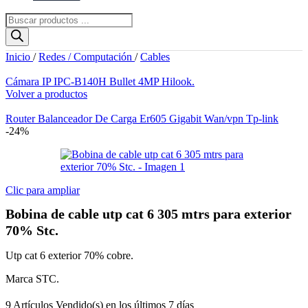
Búsqueda
de
productos
Inicio
/
Redes / Computación
/
Cables
Cámara IP IPC-B140H Bullet 4MP Hilook.
Volver a productos
El
El
Router Balanceador De Carga Er605 Gigabit Wan/vpn Tp-link
precio
precio
-24%
origin
actual
era:
es:
$92.41
$86.97
Clic para ampliar
Bobina de cable utp cat 6 305 mtrs para exterior
70% Stc.
Utp cat 6 exterior 70% cobre.
Marca STC.
9
Artículos Vendido(s) en los últimos 7 días