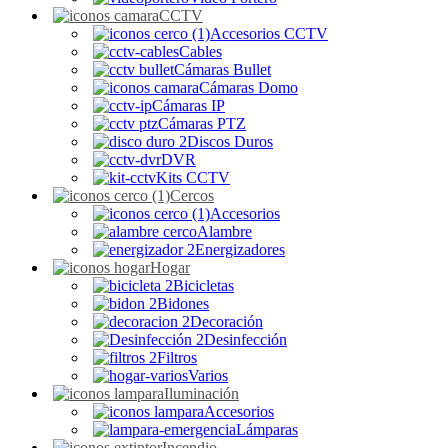
CCTV
Accesorios CCTV
Cables
Cámaras Bullet
Cámaras Domo
Cámaras IP
Cámaras PTZ
Discos Duros
DVR
Kits CCTV
Cercos
Accesorios
Alambre
Energizadores
Hogar
Bicicletas
Bidones
Decoración
Desinfección
Filtros
Varios
Iluminación
Accesorios
Lámparas
Incendio