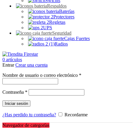
Swichts
Respaldos
Baterías
Protectores
Regletas
UPS
Seguridad
Cajas Fuertes
Radios
0
artículos
Entrar
Crear una cuenta
Obligatorio
Nombre de usuario o correo electrónico
*
Obligatorio
Contraseña
*
Iniciar sesión
¿Has perdido tu contraseña?
Recordarme
Navegador de categorías