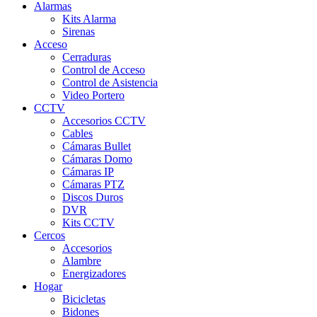
Alarmas
Kits Alarma
Sirenas
Acceso
Cerraduras
Control de Acceso
Control de Asistencia
Video Portero
CCTV
Accesorios CCTV
Cables
Cámaras Bullet
Cámaras Domo
Cámaras IP
Cámaras PTZ
Discos Duros
DVR
Kits CCTV
Cercos
Accesorios
Alambre
Energizadores
Hogar
Bicicletas
Bidones