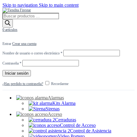
Skip to navigation
Skip to main content
Búsqueda
de
productos
0
artículos
Entrar
Crear una cuenta
Obligatorio
Nombre de usuario o correo electrónico
*
Obligatorio
Contraseña
*
Iniciar sesión
¿Has perdido tu contraseña?
Recordarme
Alarmas
Kits Alarma
Sirenas
Acceso
Cerraduras
Control de Acceso
Control de Asistencia
Video Portero