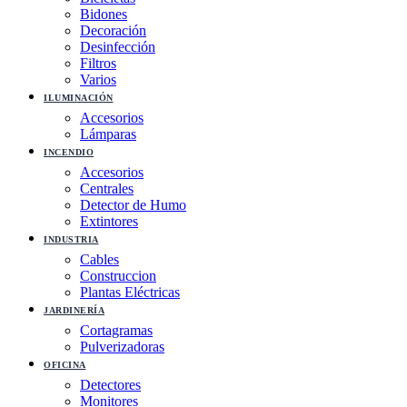
Bidones
Decoración
Desinfección
Filtros
Varios
ILUMINACIÓN
Accesorios
Lámparas
INCENDIO
Accesorios
Centrales
Detector de Humo
Extintores
INDUSTRIA
Cables
Construccion
Plantas Eléctricas
JARDINERÍA
Cortagramas
Pulverizadoras
OFICINA
Detectores
Monitores