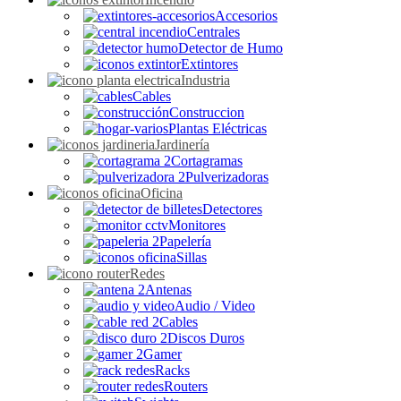
Accesorios
Centrales
Detector de Humo
Extintores
Industria
Cables
Construccion
Plantas Eléctricas
Jardinería
Cortagramas
Pulverizadoras
Oficina
Detectores
Monitores
Papelería
Sillas
Redes
Antenas
Audio / Video
Cables
Discos Duros
Gamer
Racks
Routers