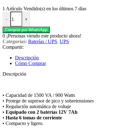
1
Artículo Vendido(s) en los últimos 7 días
UPS 1500va MR-UF1500 marca MARSRIVA. cantidad
-
+
Comprar por WhatsApp
0
¡Personas viendo este producto ahora!
Categorías:
Baterías / UPS
,
UPS
Compartir:
Descripción
Cómo Comprar
Descripción
• Capacidad de 1500 VA / 900 Watts
• Protege de supresor de pico y sobretensiones
• Regulación automática de voltaje
•
Equipado con 2 baterías 12V 7Ah
•
Hasta 6 tomas de corriente
• Compacto y ligero.