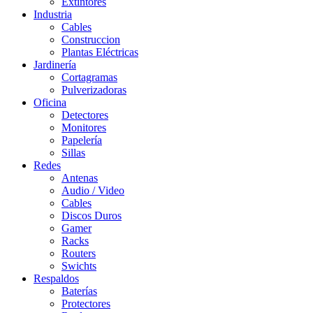
Extintores
Industria
Cables
Construccion
Plantas Eléctricas
Jardinería
Cortagramas
Pulverizadoras
Oficina
Detectores
Monitores
Papelería
Sillas
Redes
Antenas
Audio / Video
Cables
Discos Duros
Gamer
Racks
Routers
Swichts
Respaldos
Baterías
Protectores