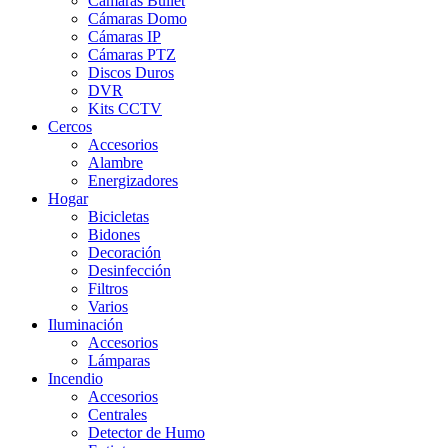
Cámaras Bullet
Cámaras Domo
Cámaras IP
Cámaras PTZ
Discos Duros
DVR
Kits CCTV
Cercos
Accesorios
Alambre
Energizadores
Hogar
Bicicletas
Bidones
Decoración
Desinfección
Filtros
Varios
Iluminación
Accesorios
Lámparas
Incendio
Accesorios
Centrales
Detector de Humo