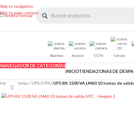
Skip to navigation
Skip to main content
Alarmas
Acceso
CCTV
Cercos
NAVEGADOR DE CATEGORÍAS
INICIO
TIENDA
ZONAS DE DESP
Inicio
/
Baterías / UPS
/
UPS
/
UPS BX 1500 VA LM60 10 tomas de salid
Clic para ampliar