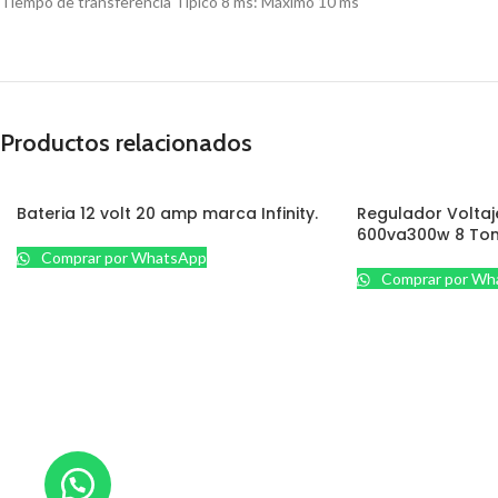
Tiempo de transferencia Típico 8 ms: Máximo 10 ms
Productos relacionados
Bateria 12 volt 20 amp marca Infinity.
Regulador Voltaj
600va300w 8 Tom
Comprar por WhatsApp
Comprar por Wh
CCTV
+58 412 3360192
Accesorios
Cables
+58 412 9721522
Cámaras Bullet