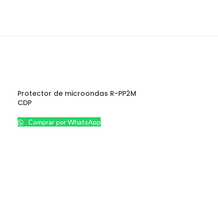
Protector de microondas R-PP2M
CDP
Comprar por WhatsApp
VARIOS
Antenas
Artículos de Oficina
Baterías / UPS