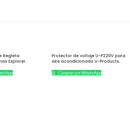
e Regleta
Protector de voltaje U-P220V para
as Explorer.
aire acondicionado U-Products.
atsApp
Comprar por WhatsApp
SEGURIDAD
Baterías / UPS
Cerco Eléctrico
Control de Acceso