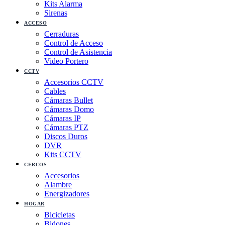
Kits Alarma
Sirenas
ACCESO
Cerraduras
Control de Acceso
Control de Asistencia
Video Portero
CCTV
Accesorios CCTV
Cables
Cámaras Bullet
Cámaras Domo
Cámaras IP
Cámaras PTZ
Discos Duros
DVR
Kits CCTV
CERCOS
Accesorios
Alambre
Energizadores
HOGAR
Bicicletas
Bidones