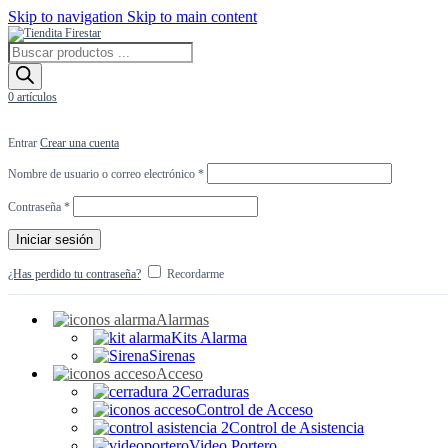
Skip to navigation
Skip to main content
Búsqueda
de
productos
0
artículos
Entrar
Crear una cuenta
Obligatorio
Nombre de usuario o correo electrónico
*
Obligatorio
Contraseña
*
Iniciar sesión
¿Has perdido tu contraseña?
Recordarme
Alarmas
Kits Alarma
Sirenas
Acceso
Cerraduras
Control de Acceso
Control de Asistencia
Video Portero