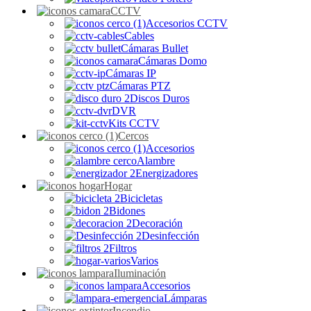
CCTV
Accesorios CCTV
Cables
Cámaras Bullet
Cámaras Domo
Cámaras IP
Cámaras PTZ
Discos Duros
DVR
Kits CCTV
Cercos
Accesorios
Alambre
Energizadores
Hogar
Bicicletas
Bidones
Decoración
Desinfección
Filtros
Varios
Iluminación
Accesorios
Lámparas
Incendio