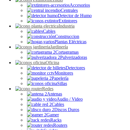
Accesorios
Centrales
Detector de Humo
Extintores
Industria
Cables
Construccion
Plantas Eléctricas
Jardinería
Cortagramas
Pulverizadoras
Oficina
Detectores
Monitores
Papelería
Sillas
Redes
Antenas
Audio / Video
Cables
Discos Duros
Gamer
Racks
Routers