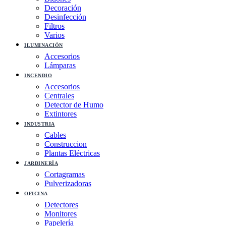
Decoración
Desinfección
Filtros
Varios
ILUMINACIÓN
Accesorios
Lámparas
INCENDIO
Accesorios
Centrales
Detector de Humo
Extintores
INDUSTRIA
Cables
Construccion
Plantas Eléctricas
JARDINERÍA
Cortagramas
Pulverizadoras
OFICINA
Detectores
Monitores
Papelería