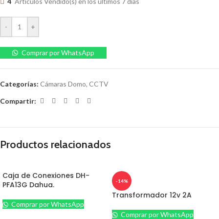
4
Artículos Vendido(s) en los últimos 7 días
-
+
Comprar por WhatsApp
Categorías:
Cámaras Domo
,
CCTV
Compartir:
Productos relacionados
Caja de Conexiones DH-
-14%
PFA13G Dahua.
Transformador 12v 2A
Comprar por WhatsApp
Comprar por WhatsApp